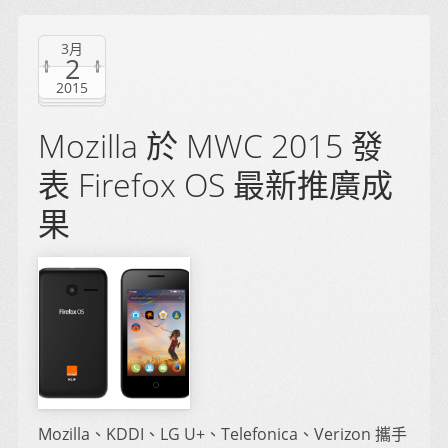
3月
2
2015
Mozilla 於 MWC 2015 發
表 Firefox OS 最新推廣成
果
Mozilla、KDDI、LG U+、Telefonica、Verizon 攜手