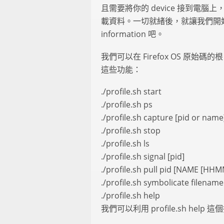
且需要將你的 device 接到電腦上
載資料。一切就緒後，就讓我們開始使用 pr
information 吧。
我們可以在 Firefox OS 原始碼的根
這些功能：
./profile.sh start
./profile.sh ps
./profile.sh capture [pid or name
./profile.sh stop
./profile.sh ls
./profile.sh signal [pid]
./profile.sh pull pid [NAME [HHM
./profile.sh symbolicate filename
./profile.sh help
我們可以利用 profile.sh hel