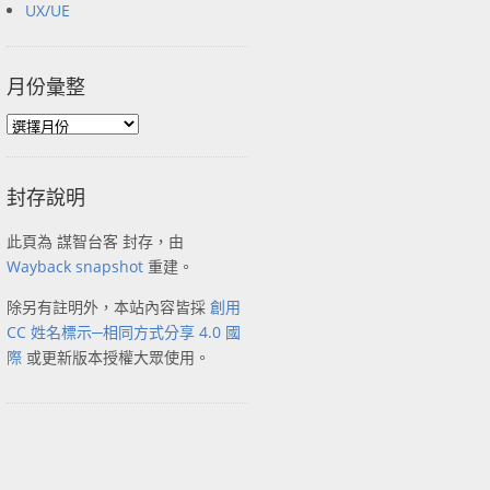
UX/UE
月份彙整
封存說明
此頁為 謀智台客 封存，由
Wayback snapshot
重建。
除另有註明外，本站內容皆採
創用
CC 姓名標示─相同方式分享 4.0 國
際
或更新版本授權大眾使用。