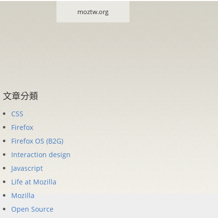
moztw.org
文章分類
CSS
Firefox
Firefox OS (B2G)
Interaction design
Javascript
Life at Mozilla
Mozilla
Open Source