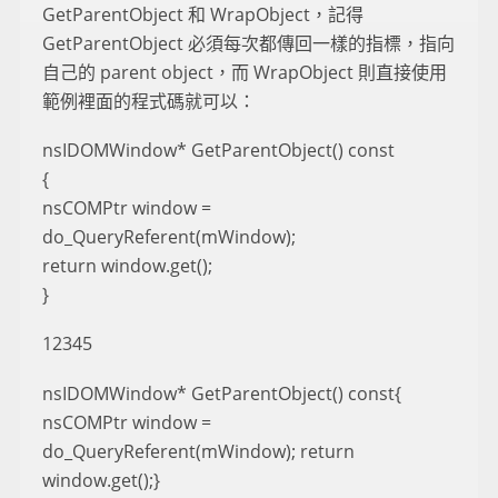
GetParentObject 和 WrapObject，記得
GetParentObject 必須每次都傳回一樣的指標，指向
自己的 parent object，而 WrapObject 則直接使用
範例裡面的程式碼就可以：
nsIDOMWindow* GetParentObject() const
{
nsCOMPtr window =
do_QueryReferent(mWindow);
return window.get();
}
12345
nsIDOMWindow* GetParentObject() const{
nsCOMPtr window =
do_QueryReferent(mWindow); return
window.get();}