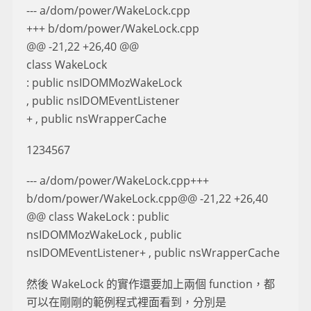
--- a/dom/power/WakeLock.cpp
+++ b/dom/power/WakeLock.cpp
@@ -21,22 +26,40 @@
class WakeLock
: public nsIDOMMozWakeLock
, public nsIDOMEventListener
+ , public nsWrapperCache
1234567
--- a/dom/power/WakeLock.cpp+++
b/dom/power/WakeLock.cpp@@ -21,22 +26,40
@@ class WakeLock : public
nsIDOMMozWakeLock , public
nsIDOMEventListener+ , public nsWrapperCache
然後 WakeLock 的實作還要加上兩個 function，都
可以在剛剛的範例程式裡面看到，分別是