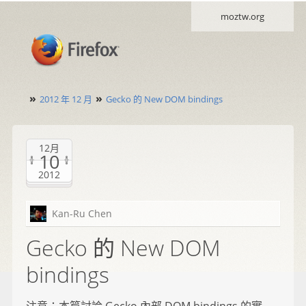
moztw.org
»
»
2012 年 12 月
Gecko 的 New DOM bindings
12月
10
2012
Kan-Ru Chen
Gecko 的 New DOM
bindings