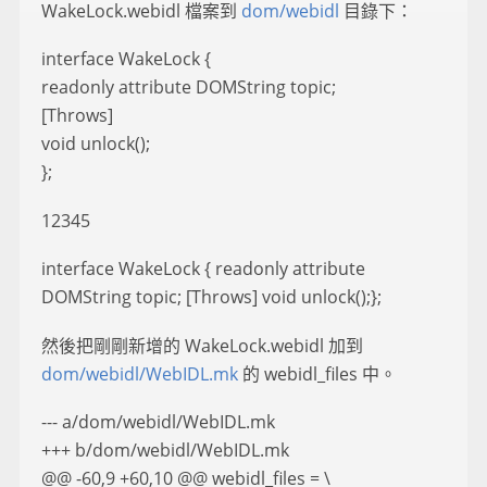
WakeLock.webidl 檔案到
dom/webidl
目錄下：
interface WakeLock {
readonly attribute DOMString topic;
[Throws]
void unlock();
};
12345
interface WakeLock { readonly attribute
DOMString topic; [Throws] void unlock();};
然後把剛剛新增的 WakeLock.webidl 加到
dom/webidl/WebIDL.mk
的 webidl_files 中。
--- a/dom/webidl/WebIDL.mk
+++ b/dom/webidl/WebIDL.mk
@@ -60,9 +60,10 @@ webidl_files = \