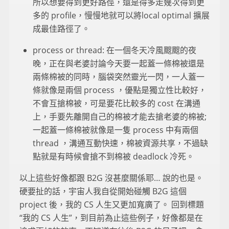
所以想要得到更好路徑，還是得多走幾次得到更
多的 profile，慢慢地就可以將local optimal 擴展
成最佳路徑了。
process or thread: 在一個冬天冷風颼颼的夜
晚，正在與老婆討論今天要一起蓋一條棉被還是
兩條棉被的同時，腦袋突然靈光一閃，一人蓋一
條就像是兩個 process ，優點是獨立性比較好，
不會互搶棉被，可是要花比較多的 cost 在溝通
上，手要先離開自己的棉被才能去搶老婆的棉被;
一起蓋一條棉被就像是一隻 process 中有兩個
thread ，溝通互動快速，棉被資源共享，不過缺
點就是有時候會搶不到棉被 deadlock 冷死。
以上這些好像都跟 B2G 沒甚麼關係耶… 說的也是。
硬要扯的話，宇宙人我自從開始碰觸 B2G 這個
project 後，我的 CS 人生又更加寬廣了。 回到標題
“我的 CS 人生”，到目前為止這些例子，好像都是在