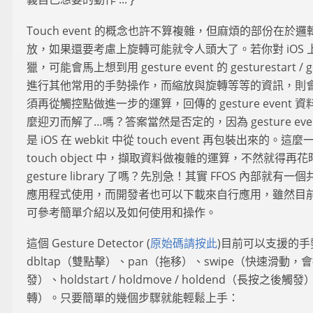
Touch event 的概念也許不算複雜，但麻煩的部份在
放，如果還要考慮上旋轉可能就令人頭大了。若你對 iOS 上的 w
獵，可能會馬上想到用 gesture event 的 gesturestart / ges
進行其他常用的手勢操作，而縮放與旋轉等等的資訊，則
須再從觸控點做進一步的運算，回傳的 gesture even
麼迎刃而解了…嗎？答案當然是否定的，因為 gesture eve
是 iOS 在 webkit 中從 touch event 再包裝出來
touch object 中，擷取資料做複雜的運算，不然就得
gesture library 了嗎？先別急！其實 FFOS 內部就有一個共用
應用程式使用，而開發者也可以下載來自行應用，雖然目
可參考簡單介紹以及如何使用和操作。
這個 Gesture Detector (
原始碼請按此
)目前可以支援的手
dbltap（雙點擊）、pan（拖移）、swipe（快速滑動，會接
發）、holdstart / holdmove / holdend（長按之後
轉）。只要簡單的幾個步驟就能輕鬆上手：