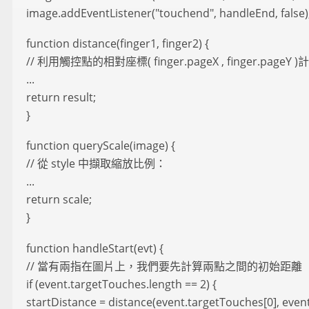
image.addEventListener("touchend", handleEnd, false)
function distance(finger1, finger2) {
// 利用觸控點的相對座標( finger.pageX , finger.pag
...
return result;
}
function queryScale(image) {
// 從 style 中擷取縮放比例：
...
return scale;
}
function handleStart(evt) {
// 當有兩指在圖片上，我們要先計算兩點之間的初始距離
if (event.targetTouches.length == 2) {
startDistance = distance(event.targetTouches[0], even