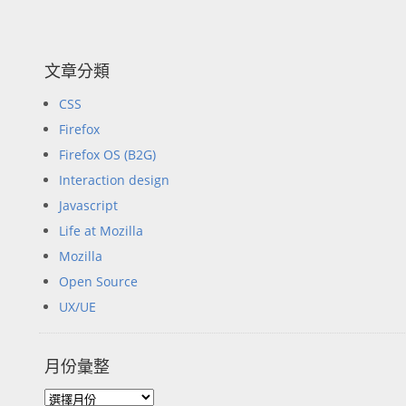
文章分類
CSS
Firefox
Firefox OS (B2G)
Interaction design
Javascript
Life at Mozilla
Mozilla
Open Source
UX/UE
月份彙整