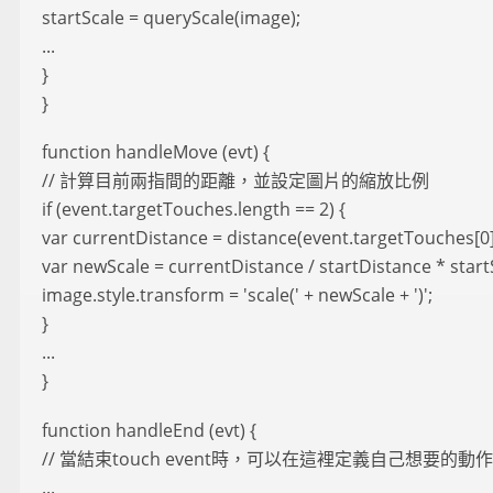
startScale = queryScale(image);
...
}
}
function handleMove (evt) {
// 計算目前兩指間的距離，並設定圖片的縮放比例
if (event.targetTouches.length == 2) {
var currentDistance = distance(event.targetTouches[0]
var newScale = currentDistance / startDistance * start
image.style.transform = 'scale(' + newScale + ')';
}
...
}
function handleEnd (evt) {
// 當結束touch event時，可以在這裡定義自己想要的動作
...