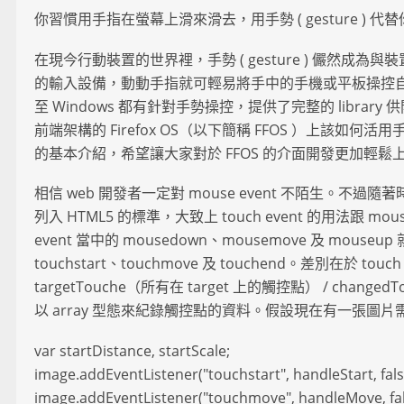
你習慣用手指在螢幕上滑來滑去，用手勢 ( gesture ) 
在現今行動裝置的世界裡，手勢 ( gesture ) 儼然成
的輸入設備，動動手指就可輕易將手中的手機或平板操控自如。不管
至 Windows 都有針對手勢操控，提供了完整的 library
前端架構的 Firefox OS（以下簡稱 FFOS ）上該如
的基本介紹，希望讓大家對於 FFOS 的介面開發更加輕鬆
相信 web 開發者一定對 mouse event 不陌生。不過隨著時
列入 HTML5 的標準，大致上 touch event 的用法跟 mous
event 當中的 mousedown、mousemove 及 mouseup 
touchstart、touchmove 及 touchend。差別在於 tou
targetTouche（所有在 target 上的觸控點） / chan
以 array 型態來紀錄觸控點的資料。假設現在有一張圖
var startDistance, startScale;
image.addEventListener("touchstart", handleStart, fals
image.addEventListener("touchmove", handleMove, fal