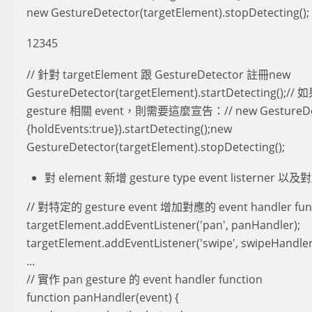
new GestureDetector(targetElement).stopDetecting();
12345
// 針對 targetElement 跟 GestureDetector 註冊new
GestureDetector(targetElement).startDetecting();//
gesture 相關 event，則需要這麼宣告：// new GestureDete
{holdEvents:true}).startDetecting();new
GestureDetector(targetElement).stopDetecting();
對 element 新增 gesture type event listerner 以及對
// 對特定的 gesture event 增加對應的 event handler func
targetElement.addEventListener('pan', panHandler);
targetElement.addEventListener('swipe', swipeHandler
...
// 實作 pan gesture 的 event handler function
function panHandler(event) {