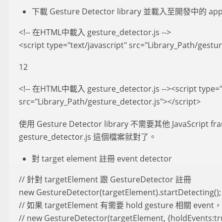
下載 Gesture Detector library 並載入至開發中的 ap
<!-- 在HTML中載入 gesture_detector.js -->
<script type="text/javascript" src="Library_Path/gestu
12
<!-- 在HTML中載入 gesture_detector.js --><script type="t
src="Library_Path/gesture_detector.js"></script>
使用 Gesture Detector library 不需要其他 JavaScript
gesture_detector.js 這個檔案就對了。
對 target element 註冊 event detector
// 針對 targetElement 跟 GestureDetector 註冊
new GestureDetector(targetElement).startDetecting();
// 如果 targetElement 有需要 hold gesture 相關 e
// new GestureDetector(targetElement, {holdEvents:tru