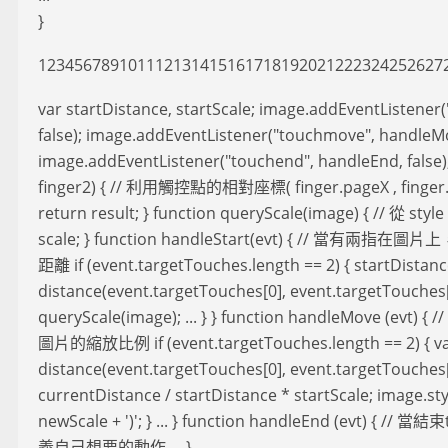
}
123456789101112131415161718192021222324252627
var startDistance, startScale; image.addEventListener(
false); image.addEventListener("touchmove", handleMov
image.addEventListener("touchend", handleEnd, false);
finger2) { // 利用觸控點的相對座標( finger.pageX , fin
return result; } function queryScale(image) { // 從 
scale; } function handleStart(evt) { // 
距離 if (event.targetTouches.length == 2) { startDistanc
distance(event.targetTouches[0], event.targetTouches[1
queryScale(image); ... } } function handleMove
圖片的縮放比例 if (event.targetTouches.length == 2) { va
distance(event.targetTouches[0], event.targetTouches[
currentDistance / startDistance * startScale; image.sty
newScale + ')'; } ... } function handleEnd (evt) 
義自己想要的動作 ... }