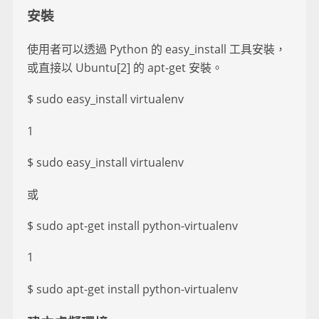
安裝
使用者可以透過 Python 的 easy_install 工具安裝，
或直接以 Ubuntu[2] 的 apt-get 安裝。
$ sudo easy_install virtualenv
1
$ sudo easy_install virtualenv
或
$ sudo apt-get install python-virtualenv
1
$ sudo apt-get install python-virtualenv