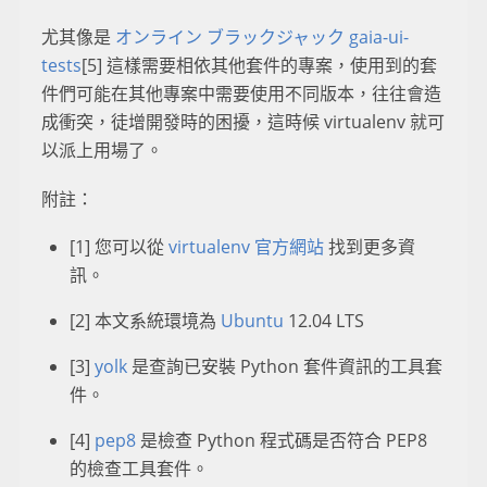
尤其像是
オンライン ブラックジャック
gaia-ui-
tests
[5] 這樣需要相依其他套件的專案，使用到的套
件們可能在其他專案中需要使用不同版本，往往會造
成衝突，徒增開發時的困擾，這時候 virtualenv 就可
以派上用場了。
附註：
[1] 您可以從
virtualenv 官方網站
找到更多資
訊。
[2] 本文系統環境為
Ubuntu
12.04 LTS
[3]
yolk
是查詢已安裝 Python 套件資訊的工具套
件。
[4]
pep8
是檢查 Python 程式碼是否符合 PEP8
的檢查工具套件。