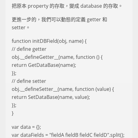
把原本 property 的存取，變成 database 的存取。
更進一步的，我們可以動態的定義 getter 和
setter。
function initDBField(obj, name) {
// define getter
obj.__defineGetter__(name, function () {
return GetDataBase(name);
});
// define setter
obj.__defineSetter__(name, function (value) {
return SetDataBase(name, value);
});
}
var data = {};
var dataFields = "fieldA fieldB fieldC fieldD".split();