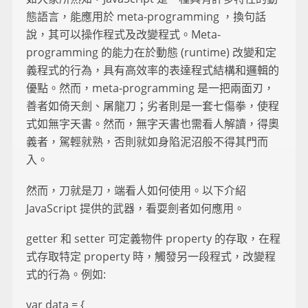
態語言，能應用於 meta-programming ，換句話
說，其可以操作程式及改變程式。Meta-
programming 的能力在於動態 (runtime) 改變和定
義程式的行為，具有高效率的表達程式結構和邏輯的
優點。然而，meta-programming 是一把兩面刃，
善者如倚天劍、屠龍刀；劣者則是一套七傷拳，使程
式如無字天書。然而，無字天書也需看人解讀，得奧
義者，駕輕就熟，否則就如身陷泥沼般不得其門而
入。
然而，刀就是刀，端看人如何使用。以下介紹
JavaScript 提供的武器，看耍劍者如何應用。
getter 和 setter 可定義物件 property 的存取，在程
式存取特定 property 時，觸發另一段程式，改變程
式的行為。例如:
var data = {