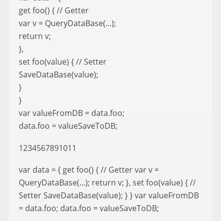
get foo() { // Getter
var v = QueryDataBase(...);
return v;
},
set foo(value) { // Setter
SaveDataBase(value);
}
}
var valueFromDB = data.foo;
data.foo = valueSaveToDB;
1234567891011
var data = { get foo() { // Getter var v =
QueryDataBase(...); return v; }, set foo(value) { //
Setter SaveDataBase(value); } } var valueFromDB
= data.foo; data.foo = valueSaveToDB;