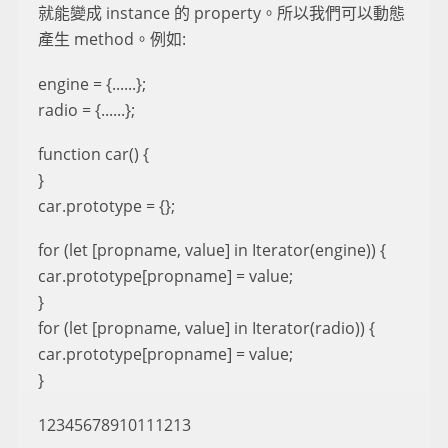
就能變成 instance 的 property。所以我們可以動態
產生 method。例如:
engine = {......};
radio = {......};
function car() {
}
car.prototype = {};
for (let [propname, value] in Iterator(engine)) {
car.prototype[propname] = value;
}
for (let [propname, value] in Iterator(radio)) {
car.prototype[propname] = value;
}
12345678910111213