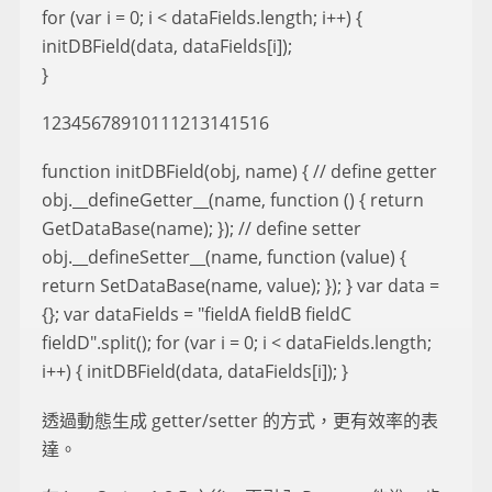
for (var i = 0; i < dataFields.length; i++) {
initDBField(data, dataFields[i]);
}
12345678910111213141516
function initDBField(obj, name) { // define getter
obj.__defineGetter__(name, function () { return
GetDataBase(name); }); // define setter
obj.__defineSetter__(name, function (value) {
return SetDataBase(name, value); }); } var data =
{}; var dataFields = "fieldA fieldB fieldC
fieldD".split(); for (var i = 0; i < dataFields.length;
i++) { initDBField(data, dataFields[i]); }
透過動態生成 getter/setter 的方式，更有效率的表
達。