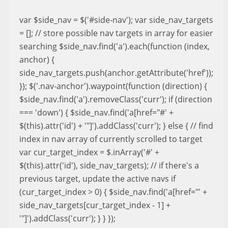
var $side_nav = $('#side-nav'); var side_nav_targets
= []; // store possible nav targets in array for easier
searching $side_nav.find('a').each(function (index,
anchor) {
side_nav_targets.push(anchor.getAttribute('href'));
}); $('.nav-anchor').waypoint(function (direction) {
$side_nav.find('a').removeClass('curr'); if (direction
=== 'down') { $side_nav.find('a[href="#' +
$(this).attr('id') + '"]').addClass('curr'); } else { // find
index in nav array of currently scrolled to target
var cur_target_index = $.inArray('#' +
$(this).attr('id'), side_nav_targets); // if there's a
previous target, update the active navs if
(cur_target_index > 0) { $side_nav.find('a[href="' +
side_nav_targets[cur_target_index - 1] +
'"]').addClass('curr'); } } });