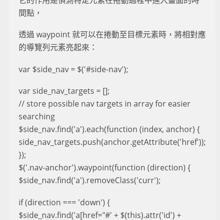
間點，
透過 waypoint 就可以在捲動至目標元素時，將相對應
的導覽列元素亮起來：
var $side_nav = $('#side-nav');
var side_nav_targets = [];
// store possible nav targets in array for easier
searching
$side_nav.find('a').each(function (index, anchor) {
side_nav_targets.push(anchor.getAttribute('href'));
});
$('.nav-anchor').waypoint(function (direction) {
$side_nav.find('a').removeClass('curr');
if (direction === 'down') {
$side_nav.find('a[href="#' + $(this).attr('id') +