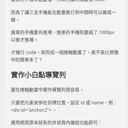
而為了讓三支手機能在動畫進行到中間時可以連成一
線，
遠景的手機要先進場，進景的手機則要過了 1000px
以後才進場。
才幾行 code，就完成一個捲軸動畫了，是不是比想像
中的簡單多了？
實作小白點導覽列
要在捲軸動畫中實作導覽列很容易，
只要把元素安排在目標位置，設定 id 或 name，例：
<div id="anchor2"> ，
運用網頁原本就有的井號頁內連結功能即可：