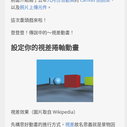
前面介紹過了去年
九月份活動頁
的
Canvas 刮刮樂
、
以及
照片上傳元件
。
這次重頭戲來啦！
登登登！傳說中的～視差動畫！
設定你的視差捲軸動畫
視差效果（圖片取自 Wikipedia）
先構思好動畫的進行方式，
視差
故名思義就是景物因