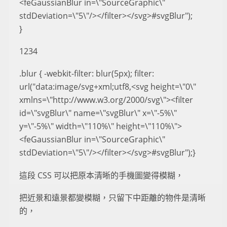
<feGaussianBlur in=\"SourceGraphic\"
stdDeviation=\"5\"/></filter></svg>#svgBlur");
}
1234
.blur { -webkit-filter: blur(5px); filter:
url("data:image/svg+xml;utf8,<svg height=\"0\"
xmlns=\"http://www.w3.org/2000/svg\"><filter
id=\"svgBlur\" name=\"svgBlur\" x=\"-5%\"
y=\"-5%\" width=\"110%\" height=\"110%\">
<feGaussianBlur in=\"SourceGraphic\"
stdDeviation=\"5\"/></filter></svg>#svgBlur");}
這段 CSS 可以把原本清晰的手機圖變得模糊，
把近景和遠景都變模糊，只留下中距離的物件是清晰
的，