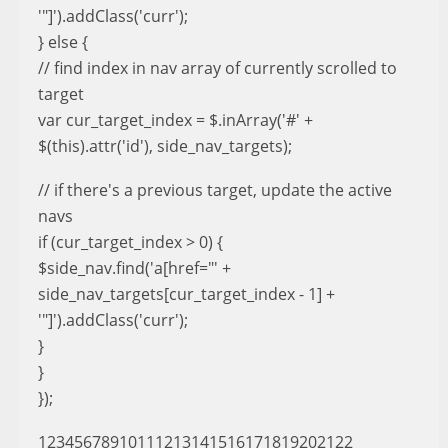
'"]').addClass('curr');
} else {
// find index in nav array of currently scrolled to
target
var cur_target_index = $.inArray('#' +
$(this).attr('id'), side_nav_targets);
// if there's a previous target, update the active
navs
if (cur_target_index > 0) {
$side_nav.find('a[href="' +
side_nav_targets[cur_target_index - 1] +
'"]').addClass('curr');
}
}
});
12345678910111213141516171819202122