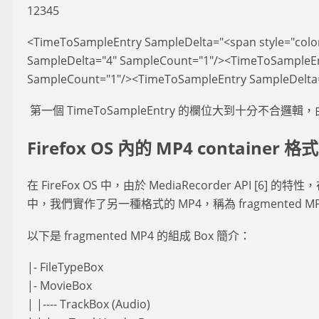
12345
<TimeToSampleEntry SampleDelta="<span style="colo
SampleDelta="4" SampleCount="1"/><TimeToSampleEn
SampleCount="1"/><TimeToSampleEntry SampleDelta=
第一個 TimeToSampleEntry 的欄位大到十分不
Firefox OS 內的 MP4 container 格式
在 FireFox OS 中，由於 MediaRecorder API [
中，我們實作了另一種格式的 MP4，稱為 fragmented M
以下是 fragmented MP4 的組成 Box 簡介：
|- FileTypeBox
|- MovieBox
| |---- TrackBox (Audio)