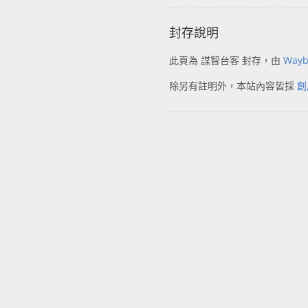
封存說明
此頁為 謀智台客 封存，由
Wayb
除另有註明外，本站內容皆採
創