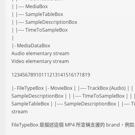
| |---- MediaBox
| |---- SampleTableBox
| |---- SampleDescriptionBox
| |---- TimeToSampleBox
|
|- MediaDataBox
Audio elementary stream
Video elementary stream
12345678910111213141516171819
|- FileTypeBox |- MovieBox | |---- TrackBox (Audio) | | 
SampleDescriptionBox | | |---- TimeToSampleBox | | | |
SampleTableBox | |---- SampleDescriptionBox | |---
stream
FileTypeBox 是描述這個 MP4 所宣稱支援的 brand，例