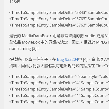
12345
<TimeToSampleEntry SampleDelta="3843" SampleCoun
<TimeToSampleEntry SampleDelta="3763" SampleCoun
<TimeToSampleEntry SampleDelta="3763" SampleCoun
最後的 MediaDataBox，則是非常單純的把 Audio 或
全依靠 MovieBox 中的資訊來決定；因此，相對於 MPEG1/
nonframing [3]。
在這邊可以舉一個例子，在
Bug 932204
中 [4]，會出現 A/
資料，因此我們就大膽假設可能出現問題的點是在 TimeToSample
<TimeToSampleEntry SampleDelta="<span style="colo
<TimeToSampleEntry SampleDelta="4" SampleCount="
<TimeToSampleEntry SampleDelta="3" SampleCount="
<TimeToSampleEntry SampleDelta="4" SampleCount="
<TimeToSampleEntry SampleDelta="3" SampleCount="