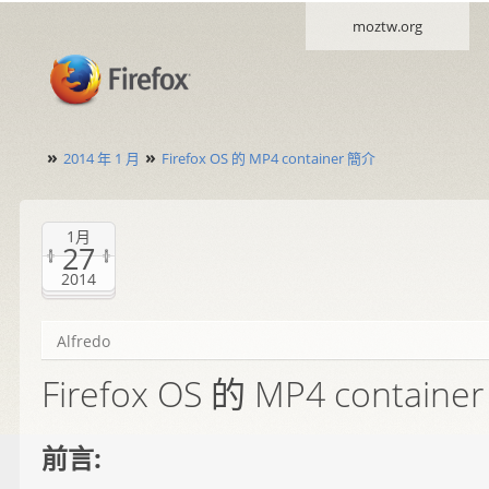
moztw.org
»
»
2014 年 1 月
Firefox OS 的 MP4 container 簡介
1月
27
2014
Alfredo
Firefox OS 的 MP4 contain
前言: