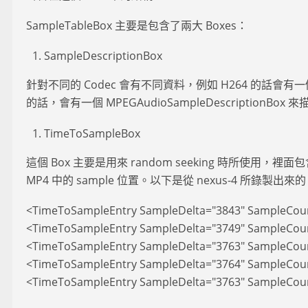
SampleTableBox 主要是包含了兩大 Boxes：
SampleDescriptionBox
針對不同的 Codec 會有不同資料，例如 H264 的話會有一個 AV
的話，會有一個 MPEGAudioSampleDescriptionBox 
TimeToSampleBox
這個 Box 主要是用來 random seeking 時所使
MP4 中的 sample 位置。以下是從 nexus-4 所錄製出來的 V
<TimeToSampleEntry SampleDelta="3843" SampleCoun
<TimeToSampleEntry SampleDelta="3749" SampleCoun
<TimeToSampleEntry SampleDelta="3763" SampleCoun
<TimeToSampleEntry SampleDelta="3764" SampleCoun
<TimeToSampleEntry SampleDelta="3763" SampleCoun