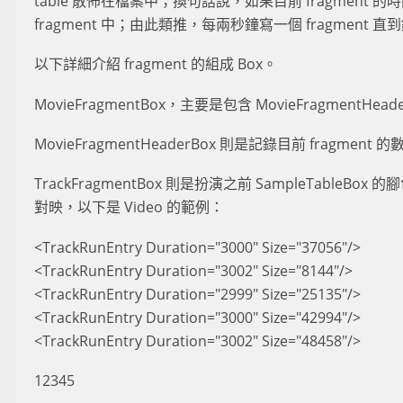
table 散佈在檔案中；換句話說，如果目前 fragme
fragment 中；由此類推，每兩秒鐘寫一個 fragment 
以下詳細介紹 fragment 的組成 Box。
MovieFragmentBox，主要是包含 MovieFragmentHeade
MovieFragmentHeaderBox 則是記錄目前 fragment 
TrackFragmentBox 則是扮演之前 SampleTableBo
對映，以下是 Video 的範例：
<TrackRunEntry Duration="3000" Size="37056"/>
<TrackRunEntry Duration="3002" Size="8144"/>
<TrackRunEntry Duration="2999" Size="25135"/>
<TrackRunEntry Duration="3000" Size="42994"/>
<TrackRunEntry Duration="3002" Size="48458"/>
12345