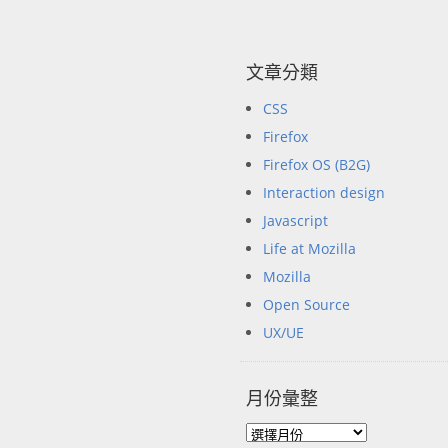
文章分類
CSS
Firefox
Firefox OS (B2G)
Interaction design
Javascript
Life at Mozilla
Mozilla
Open Source
UX/UE
月份彙整