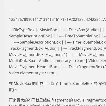
...
123456789101112131415161718192021222324252627
|- FileTypeBox |- MovieBox | |---- TrackBox (Audio) | | 
SampleDescriptionBox | | |---- TimeToSampleBox | |---
| |---- SampleDescriptionBox | |---- TimeToSampleBox
TrackFragmentBox (Audio) | |---- TrackFragmentBox (
MovieFragmentBox (Fragment 1) | |---- MovieFragmentH
MediaDataBox | Audio elementary stream | Video elem
MovieFragmentHeaderBox | |---- TrackFragmentBox (Au
Video elementary stream ...
在 MovieBox 的組成上，除了 TimeToSample
度)。
再來最大的不同就是組成 fragment 的 MovieFragme