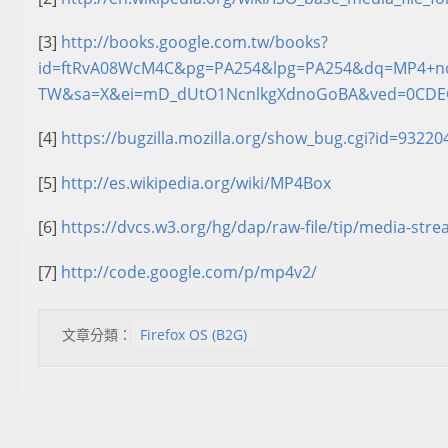
[3]
http://books.google.com.tw/books?
id=ftRvA08WcM4C&pg=PA254&lpg=PA254&dq=MP4+non
TW&sa=X&ei=mD_dUtO1NcnlkgXdnoGoBA&ved=0CDEQ
[4]
https://bugzilla.mozilla.org/show_bug.cgi?id=9322
[5]
http://es.wikipedia.org/wiki/MP4Box
[6]
https://dvcs.w3.org/hg/dap/raw-file/tip/media-st
[7]
http://code.google.com/p/mp4v2/
文章分類：
Firefox OS (B2G)