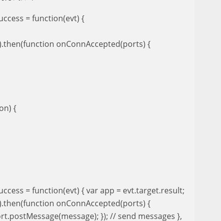
ccess = function(evt) {
).then(function onConnAccepted(ports) {
on) {
cess = function(evt) { var app = evt.target.result;
).then(function onConnAccepted(ports) {
ort.postMessage(message); }); // send messages },