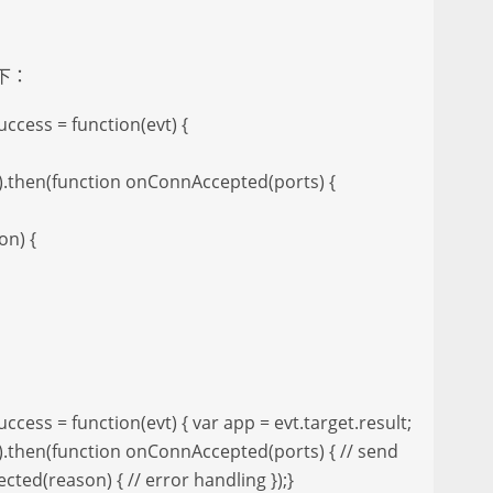
下：
ccess = function(evt) {
).then(function onConnAccepted(ports) {
on) {
cess = function(evt) { var app = evt.target.result;
.then(function onConnAccepted(ports) { // send
ted(reason) { // error handling });}