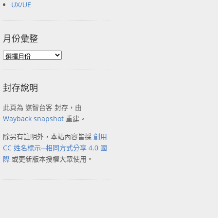
UX/UE
月份彙整
封存說明
此頁為 謀智台客 封存，由
Wayback snapshot
重建。
除另有註明外，本站內容皆採
創用
CC 姓名標示─相同方式分享 4.0 國
際
或更新版本授權大眾使用。