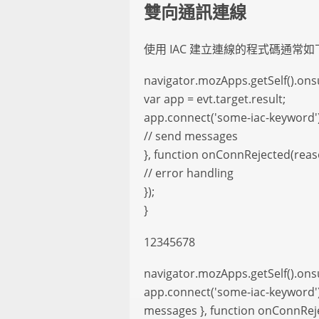
雙向通訊連線
使用 IAC 建立連線的程式碼通常如
navigator.mozApps.getSelf().onsu
var app = evt.target.result;
app.connect('some-iac-keyword'
// send messages
}, function onConnRejected(reas
// error handling
});
}
12345678
navigator.mozApps.getSelf().onsuc
app.connect('some-iac-keyword')
messages }, function onConnRejec