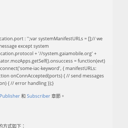
location.port : '';var systemManifestURLs = [];// we
 message except system
tion.protocol + '//system.gaiamobile.org' +
gator.mozApps.getSelf().onsuccess = function(evt)
pp.connect('some-iac-keyword', { manifestURLs:
ction onConnAccepted(ports) { // send messages
) { // error handling });}
Publisher
和
Subscriber
章節。
息的方式如下：