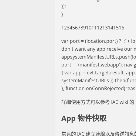
});
}
12345678910111213141516
var port = (location.port) ? ':' + 
don't want any app receive our
appsystemManifestURLs.push(loca
port + '/manifest.webapp'); navi
{ var app = evt.target.result; a
systemManifestURLs }).then(fun
}, function onConnRejected(reason
詳細使用方式可以參考 IAC wiki 的
App 物件快取
常見的 IAC 建立連線以及傳送訊