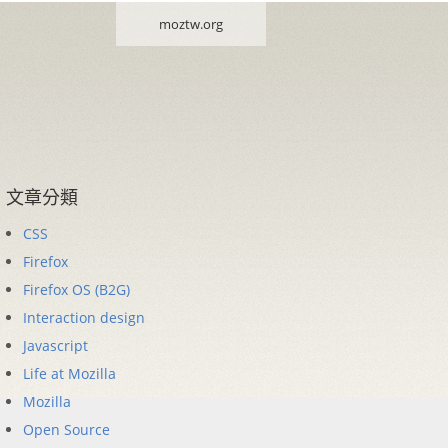
moztw.org
文章分類
CSS
Firefox
Firefox OS (B2G)
Interaction design
Javascript
Life at Mozilla
Mozilla
Open Source