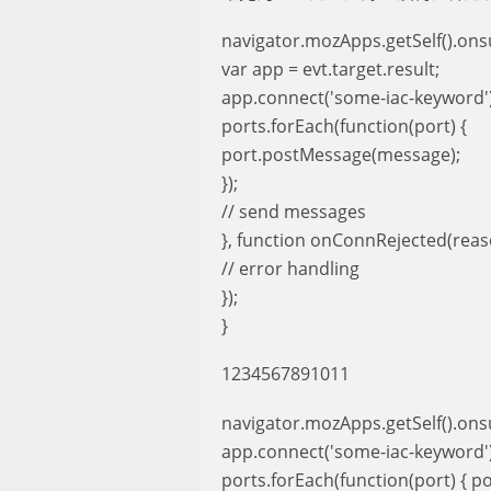
navigator.mozApps.getSelf().onsu
var app = evt.target.result;
app.connect('some-iac-keyword'
ports.forEach(function(port) {
port.postMessage(message);
});
// send messages
}, function onConnRejected(reas
// error handling
});
}
1234567891011
navigator.mozApps.getSelf().onsuc
app.connect('some-iac-keyword'
ports.forEach(function(port) { p