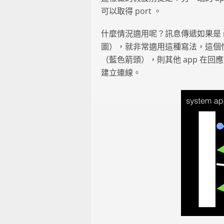
可以取得 port 。
什麼情況適用呢？訊息傳遞如果是 req
圖），就非常適用這種寫法，這個情境是
（藍色箭頭），則其他 app 在
建立連線。