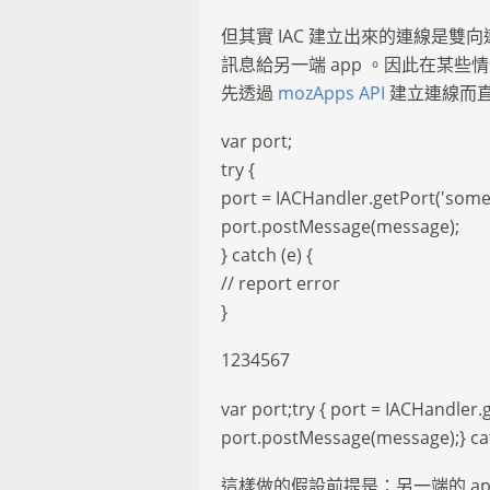
但其實 IAC 建立出來的連線是雙向連
訊息給另一端 app 。因此在某些情
先透過
mozApps API
建立連線而直接
var port;
try {
port = IACHandler.getPort('some
port.postMessage(message);
} catch (e) {
// report error
}
1234567
var port;try { port = IACHandler
port.postMessage(message);} catc
這樣做的假設前提是：另一端的 app