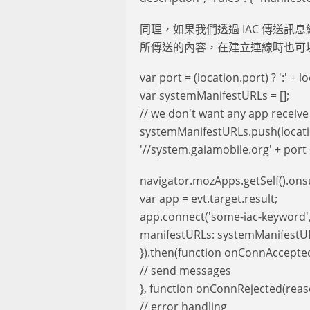
同理，如果我們透過 IAC 傳送訊息
所傳送的內容，在建立連線時也可
var port = (location.port) ? ':' + lo
var systemManifestURLs = [];
// we don't want any app receiv
systemManifestURLs.push(locati
'//system.gaiamobile.org' + port
navigator.mozApps.getSelf().onsu
var app = evt.target.result;
app.connect('some-iac-keyword',
manifestURLs: systemManifestU
}).then(function onConnAccepted
// send messages
}, function onConnRejected(reas
// error handling