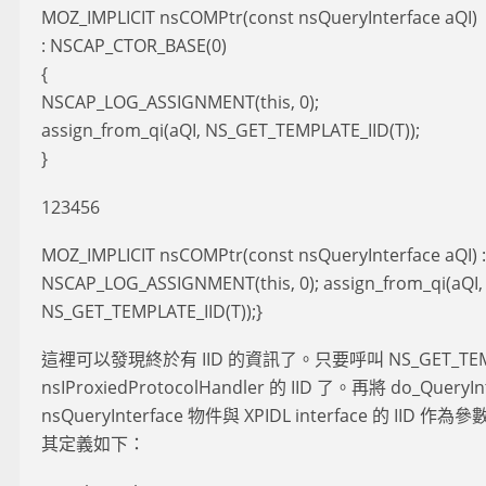
MOZ_IMPLICIT nsCOMPtr(const nsQueryInterface aQI)
: NSCAP_CTOR_BASE(0)
{
NSCAP_LOG_ASSIGNMENT(this, 0);
assign_from_qi(aQI, NS_GET_TEMPLATE_IID(T));
}
123456
MOZ_IMPLICIT nsCOMPtr(const nsQueryInterface aQI)
NSCAP_LOG_ASSIGNMENT(this, 0); assign_from_qi(aQI,
NS_GET_TEMPLATE_IID(T));}
這裡可以發現終於有 IID 的資訊了。只要呼叫 NS_GET_TEMPL
nsIProxiedProtocolHandler 的 IID 了。再將 do_Query
nsQueryInterface 物件與 XPIDL interface 的 IID 作為
其定義如下：