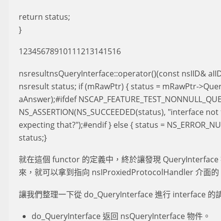
return status;
}
12345678910111213141516
nsresultnsQueryInterface::operator()(const nsIID& aII
nsresult status; if (mRawPtr) { status = mRawPtr->Quer
aAnswer);#ifdef NSCAP_FEATURE_TEST_NONNULL_QU
NS_ASSERTION(NS_SUCCEEDED(status), "interface not 
expecting that?");#endif } else { status = NS_ERROR_N
status;}
就在這個 functor 的定義中，終於讓發現 QueryInterf
來，就可以拿到指向 nsIProxiedProtocolHandler 介面的
讓我們整理一下從 do_QueryInterface 進行 interfac
do_QueryInterface 返回 nsQueryInterface 物件。