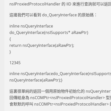
nsIProxiedProtocolHandler 的 IID 來進行查詢
這邊我們可以看到 do_QueryInterface 的原始碼：
inline nsQueryInterface
do_QueryInterface(nsISupports* aRawPtr)
{
return nsQueryInterface(aRawPtr);
}
12345
inline nsQueryInterfacedo_QueryInterface(nsISupport
nsQueryInterface(aRawPtr);}
這裏很單純的返回一個用原始物件初始化的 nsQueryInte
回傳給身為 nsCOMPtr<nsIProxiedProtocolHandle
會默默的呼叫 nsCOMPtr<nsIProxiedProtocolHand