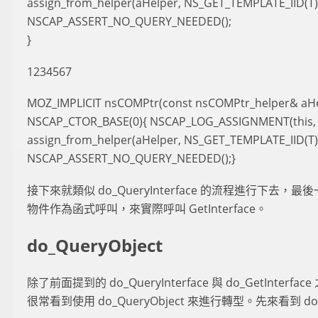
assign_from_helper(aHelper, NS_GET_TEMPLATE_IID(T)
NSCAP_ASSERT_NO_QUERY_NEEDED();
}
1234567
MOZ_IMPLICIT nsCOMPtr(const nsCOMPtr_helper& aHel
NSCAP_CTOR_BASE(0){ NSCAP_LOG_ASSIGNMENT(this, 
assign_from_helper(aHelper, NS_GET_TEMPLATE_IID(T)
NSCAP_ASSERT_NO_QUERY_NEEDED();}
接下來就類似 do_QueryInterface 的流程進行下去，最後一樣
物件作為函式呼叫，來實際呼叫 GetInterface。
do_QueryObject
除了前面提到的 do_QueryInterface 與 do_GetInterf
很常看到使用 do_QueryObject 來進行轉型。先來看到 do_