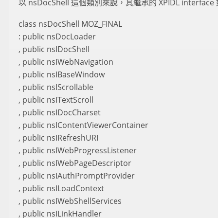
以 nsDocShell 這個類別來說，其繼承的 XPIDL interfac
class nsDocShell MOZ_FINAL
: public nsDocLoader
, public nsIDocShell
, public nsIWebNavigation
, public nsIBaseWindow
, public nsIScrollable
, public nsITextScroll
, public nsIDocCharset
, public nsIContentViewerContainer
, public nsIRefreshURI
, public nsIWebProgressListener
, public nsIWebPageDescriptor
, public nsIAuthPromptProvider
, public nsILoadContext
, public nsIWebShellServices
, public nsILinkHandler