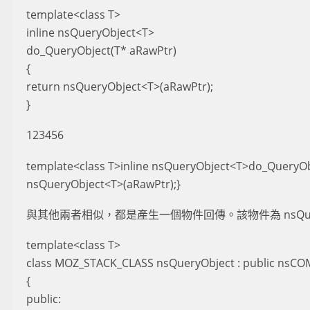
template<class T>
inline nsQueryObject<T>
do_QueryObject(T* aRawPtr)
{
return nsQueryObject<T>(aRawPtr);
}
123456
template<class T>inline nsQueryObject<T>do_QueryOb
nsQueryObject<T>(aRawPtr);}
與其他兩者相似，都是產生一個物件回傳。該物件為 nsQuer
template<class T>
class MOZ_STACK_CLASS nsQueryObject : public nsCO
{
public: