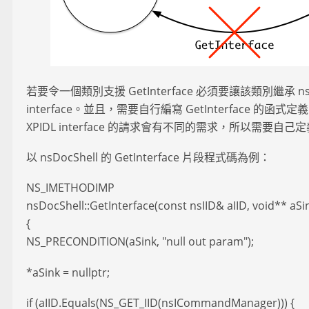
若要令一個類別支援 GetInterface 必須要讓該類別繼承 nsIInt
interface。並且，需要自行編寫 GetInterface 的
XPIDL interface 的請求會有不同的需求，所以需要自己
以 nsDocShell 的 GetInterface 片段程式碼為例：
NS_IMETHODIMP
nsDocShell::GetInterface(const nsIID& aIID, void** aSi
{
NS_PRECONDITION(aSink, "null out param");
*aSink = nullptr;
if (aIID.Equals(NS_GET_IID(nsICommandManager))) {