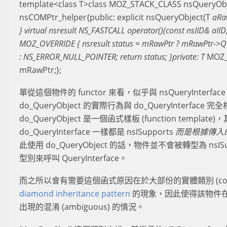
template<class T>class MOZ_STACK_CLASS nsQueryObje
nsCOMPtr_helper{public: explicit nsQueryObject(T
aRaw
} virtual nsresult NS_FASTCALL operator()(const nsIID& aIID
MOZ_OVERRIDE { nsresult status = mRawPtr ? mRawPtr->Que
: NS_ERROR_NULL_POINTER; return status; }private: T
MOZ_
mRawPtr;};
單從這個物件的 functor 來看，似乎與 nsQueryInterface
do_QueryObject 的實際行為與 do_QueryInterfa
do_QueryObject 是一個函式樣板 (function templat
do_QueryInterface 一樣都是 nsISupports
而是根據傳入的
此使用 do_QueryObject 的話，物件並不會被轉型為 nsI
型別來呼叫 QueryInterface。
而之所以會有需要這個函式原因在於大部份的實體類別 (concret
diamond inheritance pattern
的現象，因此使得該物件在進行
出現的混淆 (ambiguous) 的情況。