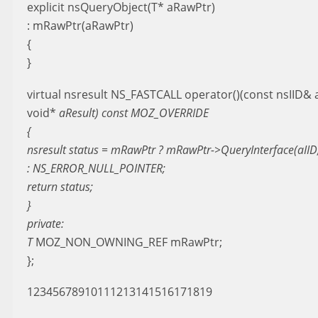
explicit nsQueryObject(T* aRawPtr)
: mRawPtr(aRawPtr)
{
}
virtual nsresult NS_FASTCALL operator()(const nsIID& a
void*
aResult) const MOZ_OVERRIDE
{
nsresult status = mRawPtr ? mRawPtr->QueryInterface(aIID,
: NS_ERROR_NULL_POINTER;
return status;
}
private:
T
MOZ_NON_OWNING_REF mRawPtr;
};
12345678910111213141516171819