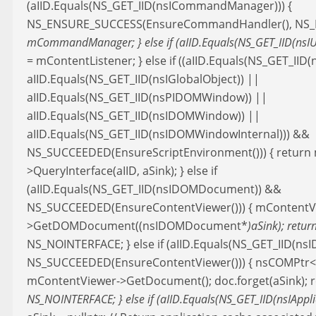
(aIID.Equals(NS_GET_IID(nsICommandManager))) {
NS_ENSURE_SUCCESS(EnsureCommandHandler(), NS_
mCommandManager; } else if (aIID.Equals(NS_GET_IID(nsIUR
= mContentListener; } else if ((aIID.Equals(NS_GET_IID(
aIID.Equals(NS_GET_IID(nsIGlobalObject)) ||
aIID.Equals(NS_GET_IID(nsPIDOMWindow)) ||
aIID.Equals(NS_GET_IID(nsIDOMWindow)) ||
aIID.Equals(NS_GET_IID(nsIDOMWindowInternal))) &&
NS_SUCCEEDED(EnsureScriptEnvironment())) { return 
>QueryInterface(aIID, aSink); } else if
(aIID.Equals(NS_GET_IID(nsIDOMDocument)) &&
NS_SUCCEEDED(EnsureContentViewer())) { mContentV
>GetDOMDocument((nsIDOMDocument*
)aSink); retur
NS_NOINTERFACE; } else if (aIID.Equals(NS_GET_IID(n
NS_SUCCEEDED(EnsureContentViewer())) { nsCOMPtr
mContentViewer->GetDocument(); doc.forget(aSink); 
NS_NOINTERFACE; } else if (aIID.Equals(NS_GET_IID(nsIAppl