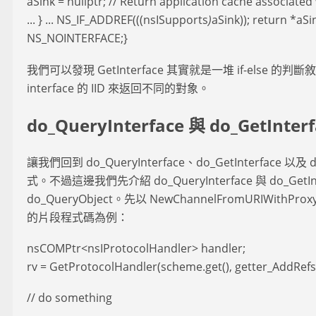
aSink = nullptr; // Return application cache associated w
... } ... NS_IF_ADDREF(((nsISupports
)
aSink)); return *aSi
NS_NOINTERFACE;}
我們可以發現 GetInterface 其實就是一堆 if-else 的判
interface 的 IID 來返回不同的對象。
do_QueryInterface 與 do_GetInter
讓我們回到 do_QueryInterface、do_GetInterface 以及 
式。不過這邊我們先介紹 do_QueryInterface 與 do_Get
do_QueryObject。先以 NewChannelFromURIWithProx
的片段程式碼為例：
nsCOMPtr<nsIProtocolHandler> handler;
rv = GetProtocolHandler(scheme.get(), getter_AddRefs
// do something