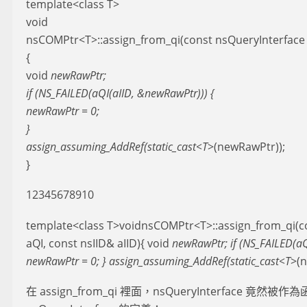
template<class T>
void
nsCOMPtr<T>::assign_from_qi(const nsQueryInterface a
{
void
newRawPtr;
if (NS_FAILED(aQI(aIID, &newRawPtr))) {
newRawPtr = 0;
}
assign_assuming_AddRef(static_cast<T
>(newRawPtr));
}
12345678910
template<class T>voidnsCOMPtr<T>::assign_from_qi(c
aQI, const nsIID& aIID){ void
newRawPtr; if (NS_FAILED(aQ
newRawPtr = 0; } assign_assuming_AddRef(static_cast<T
>(n
在 assign_from_qi 裡面，nsQueryInterface 