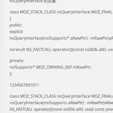
nsQueryInterface 的定義：
class MOZ_STACK_CLASS nsQueryInterface MOZ_FINAL
{
public:
explicit
nsQueryInterface(nsISupports* aRawPtr) : mRawPtr(aR
nsresult NS_FASTCALL operator()(const nsIID& aIID, vo
private:
nsISupports* MOZ_OWNING_REF mRawPtr;
};
1234567891011
class MOZ_STACK_CLASS nsQueryInterface MOZ_FINAL{pu
nsQueryInterface(nsISupports
aRawPtr) : mRawPtr(aRawP
NS_FASTCALL operator()(const nsIID& aIID, void
) const; pri