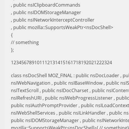
, public nsIClipboardCommands
, public nsIDOMStorageManager
, public nsINetworkInterceptController
, public mozilla::SupportsWeakPtr<nsDocShell>
{
// something
};
123456789101112131415161718192021222324
class nsDocShell MOZ_FINAL : public nsDocLoader , publ
nsIWebNavigation , public nsIBaseWindow , public nsISc
nsITextScroll , public nsIDocCharset , public nsIConte
nsIRefreshURI , public nsIWebProgressListener , publ
public nsIAuthPromptProvider , public nsILoadContext 
nsIWebShellServices , public nsILinkHandler , public
public nsIDOMStorageManager , public nsINetworkInter
mozilla::SupportsWeakPtr<nsDocShell>{ // something}