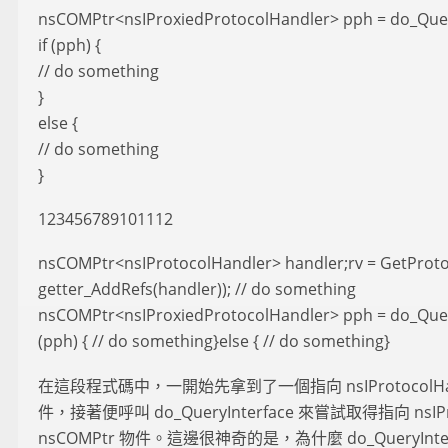
nsCOMPtr<nsIProxiedProtocolHandler> pph = do_Query
if (pph) {
// do something
}
else {
// do something
}
123456789101112
nsCOMPtr<nsIProtocolHandler> handler;rv = GetProto
getter_AddRefs(handler)); // do something
nsCOMPtr<nsIProxiedProtocolHandler> pph = do_Query
(pph) { // do something}else { // do something}
在這段程式碼中，一開始先拿到了一個指向 nsIProtocolHandl
件，接著便呼叫 do_QueryInterface 來嘗試取得指向 nsIProx
nsCOMPtr 物件。這邊很神奇的是，為什麼 do_QueryInt