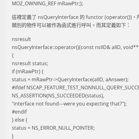
MOZ_OWNING_REF mRawPtr;};
這裡定義了 nsQueryInterface 的 functor (operator())，
類別的物件可以被作為函式進行呼叫。而其定義如下：
nsresult
nsQueryInterface::operator()(const nsIID& aIID, void*
{
nsresult status;
if (mRawPtr) {
status = mRawPtr->QueryInterface(aIID, aAnswer);
#ifdef NSCAP_FEATURE_TEST_NONNULL_QUERY_SUCC
NS_ASSERTION(NS_SUCCEEDED(status),
"interface not found---were you expecting that?");
#endif
} else {
status = NS_ERROR_NULL_POINTER;
}