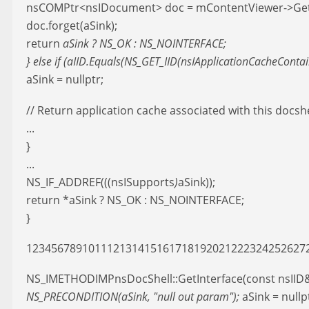
nsCOMPtr<nsIDocument> doc = mContentViewer->Ge
doc.forget(aSink);
return
aSink ? NS_OK : NS_NOINTERFACE;
} else if (aIID.Equals(NS_GET_IID(nsIApplicationCacheContain
aSink = nullptr;
// Return application cache associated with this docshel
...
}
...
NS_IF_ADDREF(((nsISupports
)
aSink));
return *aSink ? NS_OK : NS_NOINTERFACE;
}
123456789101112131415161718192021222324252627
NS_IMETHODIMPnsDocShell::GetInterface(const nsIID& 
NS_PRECONDITION(aSink, "null out param");
aSink = nullpt