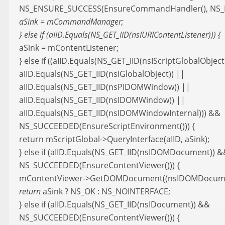
NS_ENSURE_SUCCESS(EnsureCommandHandler(), NS_
aSink = mCommandManager;
} else if (aIID.Equals(NS_GET_IID(nsIURIContentListener))) {
aSink = mContentListener;
} else if ((aIID.Equals(NS_GET_IID(nsIScriptGlobalObject
aIID.Equals(NS_GET_IID(nsIGlobalObject)) ||
aIID.Equals(NS_GET_IID(nsPIDOMWindow)) ||
aIID.Equals(NS_GET_IID(nsIDOMWindow)) ||
aIID.Equals(NS_GET_IID(nsIDOMWindowInternal))) &&
NS_SUCCEEDED(EnsureScriptEnvironment())) {
return mScriptGlobal->QueryInterface(aIID, aSink);
} else if (aIID.Equals(NS_GET_IID(nsIDOMDocument)) 
NS_SUCCEEDED(EnsureContentViewer())) {
mContentViewer->GetDOMDocument((nsIDOMDocum
return
aSink ? NS_OK : NS_NOINTERFACE;
} else if (aIID.Equals(NS_GET_IID(nsIDocument)) &&
NS_SUCCEEDED(EnsureContentViewer())) {