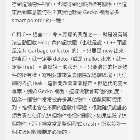
存到這類物件裡面，也猜得到他和指標有關係，但這
東西到底意義何在？其實他就是 Gecko 裡面眾多
smart pointer 的一種。
C 和 C++ 語言中，令人頭痛的問題之一，就是沒有辦
法自動回收 Heap 內的記憶體（也就是說，C++ 預設
是沒有 Garbage collector 的）。只要是 new 出來
的東西，就一定要 delete（或是 malloc 出來，就一
定要 free）。雖然說一般狀況下，只要清楚的指定物
件的所有權，寫明要誰來負責刪除記憶體區塊，再仔
細的去抓 leak，這個問題會漸漸穩定。但近代的龐大
專案，例如 Gecko 裡面，這樣做就會有他的難度，
因為一個物件常常被許多其他物件、函數同時使用
到，指標也會在不同的函數中傳遞，很難確保說誰必
須負責在使用完這個物件後把他刪除，如果錯殺了這
個物件，那下場常常是整個程式 crash，所以設計一
個垃圾回收機制是必須的。