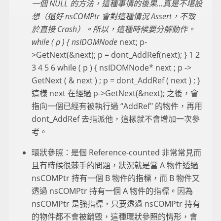
一個 NULL 的方法，這種事情的後果…真是不堪設
想（還好 nsCOMPtr 會對這種情況 Assert，不致
於直接 Crash）。所以，這種時候要分解動作。
while ( p ) { nsIDOMNode
next; p-
>GetNext(&next); p = dont_AddRef(next); } 1 2
3 4 5 6 while ( p ) { nsIDOMNode* next ; p ->
GetNext ( & next ) ; p = dont_AddRef ( next ) ; }
這樣 next 在經過 p->GetNext(&next); 之後，會
指向一個已經有被執行過 “AddRef" 的物件，再用
dont_AddRef 去指派他，這樣就不會增加一次參
考。
環狀參照：是個 Reference-counted 非常常見而
且有時候很棘手的問題，狀況就是當 A 物件透過
nsCOMPtr 持有一個 B 物件的指標，而 B 物件又
透過 nsCOMPtr 持有一個 A 物件的指標。因為
nsCOMPtr 是強指標，只要透過 nsCOMPtr 持有
的物件都不會被銷毀，這種環狀參照的情形，會