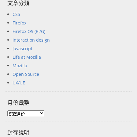
文章分類
CSS
Firefox
Firefox OS (B2G)
Interaction design
Javascript
Life at Mozilla
Mozilla
Open Source
UX/UE
月份彙整
封存說明