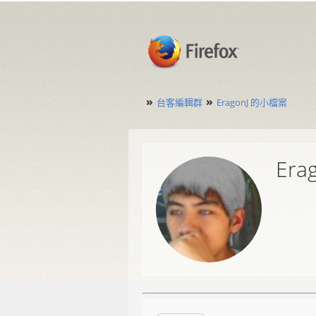
»
»
台客編輯群
EragonJ 的小檔案
Era