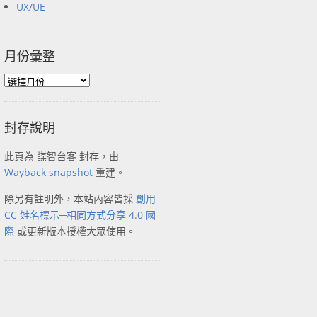
UX/UE
月份彙整
封存說明
此頁為 謀智台客 封存，由
Wayback snapshot
重建。
除另有註明外，本站內容皆採
創用
CC 姓名標示─相同方式分享 4.0 國
際
或更新版本授權大眾使用。