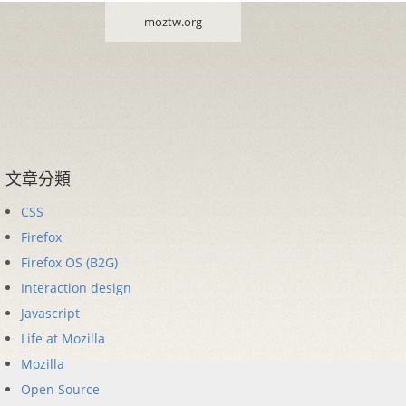
moztw.org
文章分類
CSS
Firefox
Firefox OS (B2G)
Interaction design
Javascript
Life at Mozilla
Mozilla
Open Source