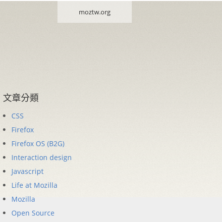
moztw.org
文章分類
CSS
Firefox
Firefox OS (B2G)
Interaction design
Javascript
Life at Mozilla
Mozilla
Open Source