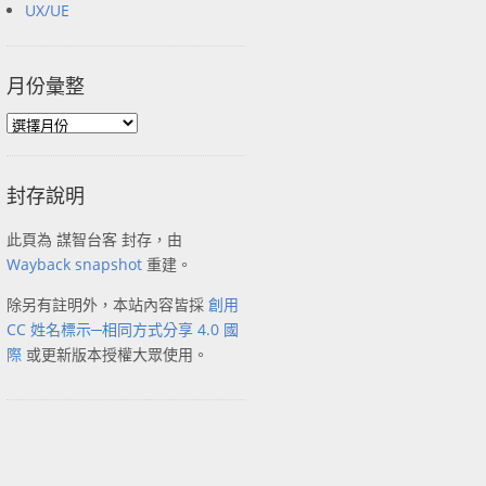
UX/UE
月份彙整
封存說明
此頁為 謀智台客 封存，由
Wayback snapshot
重建。
除另有註明外，本站內容皆採
創用
CC 姓名標示─相同方式分享 4.0 國
際
或更新版本授權大眾使用。