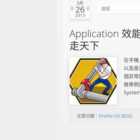
3月
26
痞得
2013
Application
走天下
在手機上
以及是否
個非常關
做舉例
System
文章分類：
Firefox OS (B2G)