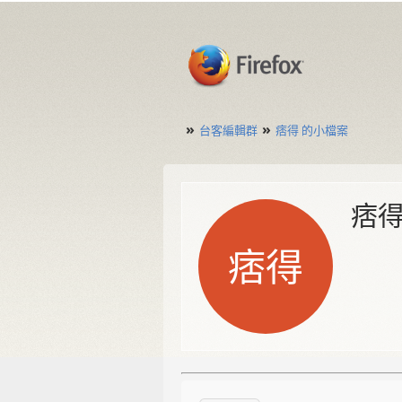
»
»
台客編輯群
痞得 的小檔案
痞
痞得