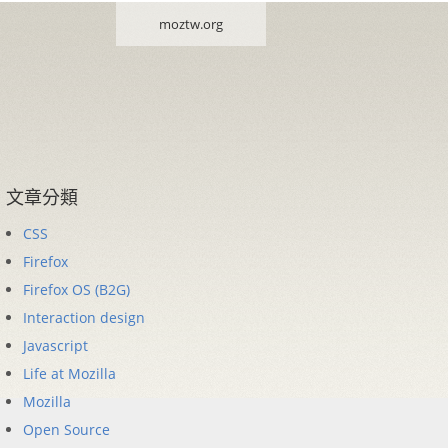
moztw.org
文章分類
CSS
Firefox
Firefox OS (B2G)
Interaction design
Javascript
Life at Mozilla
Mozilla
Open Source