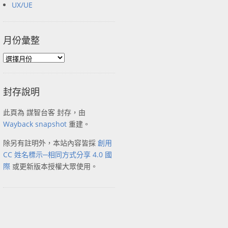
UX/UE
月份彙整
封存說明
此頁為 謀智台客 封存，由
Wayback snapshot
重建。
除另有註明外，本站內容皆採
創用
CC 姓名標示─相同方式分享 4.0 國
際
或更新版本授權大眾使用。