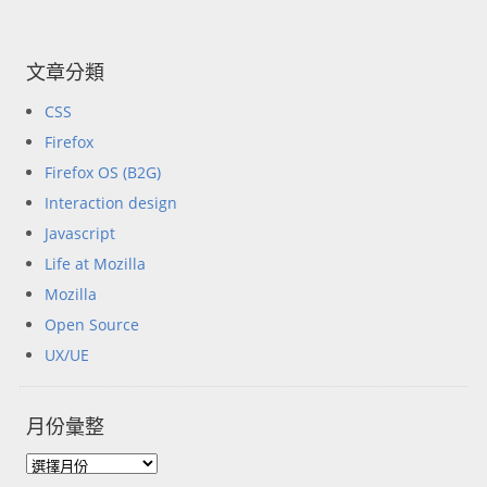
文章分類
CSS
Firefox
Firefox OS (B2G)
Interaction design
Javascript
Life at Mozilla
Mozilla
Open Source
UX/UE
月份彙整