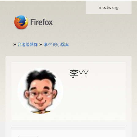
moztw.org
»
»
台客編輯群
李YY 的小檔案
李YY