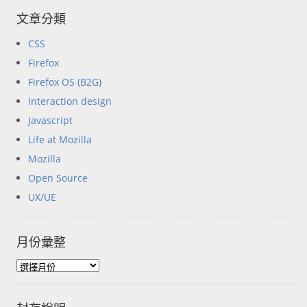
文章分類
CSS
Firefox
Firefox OS (B2G)
Interaction design
Javascript
Life at Mozilla
Mozilla
Open Source
UX/UE
月份彙整