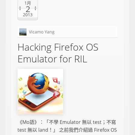
1月
2
2013
Vicamo Yang
Hacking Firefox OS
Emulator for RIL
《Mo語》：「不學 Emulator 無以 test；不寫
test 無以 land！」 之前我們介紹過 Firefox OS