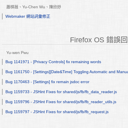
蕭棋薇、Yu-Chen Wu、陳欣妤
Webmaker 網站詞彙修正
Firefox OS 錯
Yu-wen Pwu
Bug 1141971 - [Privacy Controls] fix remaining words
Bug 1161750 - [Settings][Date&Time] Toggling Automatic and Manual 
Bug 1170463 - [Settings] fix remain jsdoc error
Bug 1159733 - JSHint Fixes for shared/js/fb/fb_data_reader.js
Bug 1159796 - JSHint Fixes for shared/js/fb/fb_reader_utils.js
Bug 1159797 - JSHint Fixes for shared/js/fb/fb_request.js