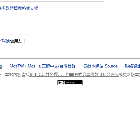
特殊多媒體檔案格式支援
／
噗浪
做朋友！
MozTW，Mozilla 正體中文/台灣社群
貢獻本網站 Source
聯絡資訊 
外，本站內容皆採
創用 CC 姓名標示—相同方式分享條款 3.0 台灣版
或更新版本