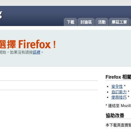
下載
討論區
活動
摩茲工寮
開始，如果沒有請按
這裡
。
Firefox 
安全性
*
自訂能力
*
使用技巧
*
* 連結至 Mozil
協助改善
本下載頁面實