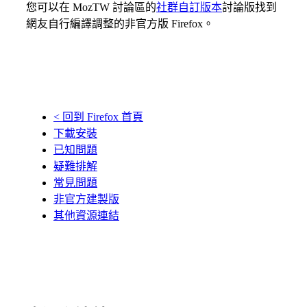
您可以在 MozTW 討論區的
社群自訂版本
討論版找到
網友自行編譯調整的非官方版 Firefox。
< 回到
Firefox 首頁
下載
安裝
已知
問題
疑難
排解
常見
問題
非官方
建製版
其他資源
連結