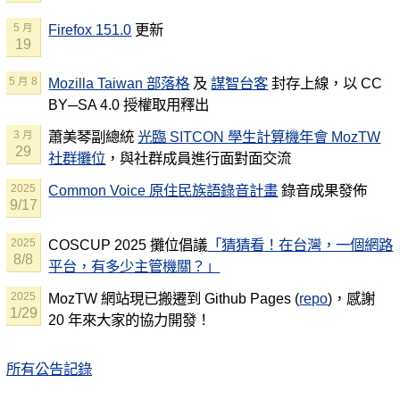
Firefox 151.0
更新
5 月
19
Mozilla Taiwan 部落格
及
謀智台客
封存上線，以 CC
5 月 8
BY─SA 4.0 授權取用釋出
蕭美琴副總統
光臨 SITCON 學生計算機年會 MozTW
3 月
29
社群攤位
，與社群成員進行面對面交流
Common Voice 原住民族語錄音計畫
錄音成果發佈
2025
9/17
COSCUP 2025 攤位倡議
「猜猜看！在台灣，一個網路
2025
8/8
平台，有多少主管機關？」
MozTW 網站現已搬遷到 Github Pages (
repo
)，感謝
2025
1/29
20 年來大家的協力開發！
所有公告記錄