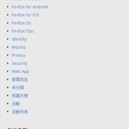
Firefox for Android
Firefox for iOS
Firefox OS
Firefox Tips
Identity
Mozilla
Privacy
Security
Web App
新聞訊息
未分類
校園大使
活動
活動列表