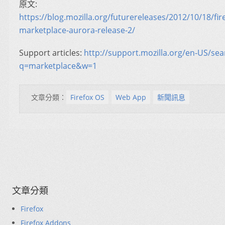
原文:
https://blog.mozilla.org/futurereleases/2012/10/18/fir
marketplace-aurora-release-2/
Support articles:
http://support.mozilla.org/en-US/sea
q=marketplace&w=1
文章分類：
Firefox OS
Web App
新聞訊息
文章分類
Firefox
Firefox Addons