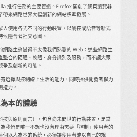
ozilla 推行任務的主要管道。Firefox 開創了網頁瀏覽器
了帶來網路世界大幅創新的網站標準發展。
眾人使用各式不同的行動裝置，以觸控或語音等新式
時候隱含著社交意圖。
網路生態變得不太像我們熟悉的 Web：這些網路生
直整合的硬體、軟體、身分識別及服務，而不讓大眾
競爭及創新的可能。
眾人保有選擇與控制線上生活的能力，同時提供開發者權力
創造力。
以人為本的體驗
科技與原則而言），包含尚未問世的行動裝置，是當
範，因為我們是唯一不想也沒有理由需要「控制」使用者的
這個以人為本的系統，必須讓使用者能以自己的規