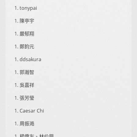
tonypai
陳亭宇
嚴郁翔
鄭鈞元
ddsakura
郭瀚智
吳嘉祥
張芳瑩
Caesar Chi
周振澔
楊僑友、林价興