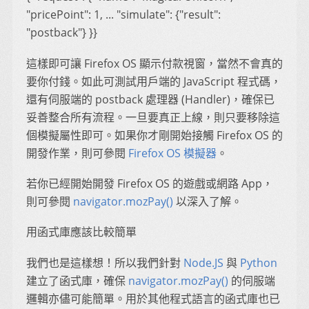
"pricePoint": 1, ... "simulate": {"result":
"postback"} }}
這樣即可讓 Firefox OS 顯示付款視窗，當然不會真的
要你付錢。如此可測試用戶端的 JavaScript 程式碼，
還有伺服端的 postback 處理器 (Handler)，確保已
妥善整合所有流程。一旦要真正上線，則只要移除這
個模擬屬性即可。如果你才剛開始接觸 Firefox OS 的
開發作業，則可參閱
Firefox OS 模擬器
。
若你已經開始開發 Firefox OS 的遊戲或網路 App，
則可參閱
navigator.mozPay()
以深入了解。
用函式庫應該比較簡單
我們也是這樣想！所以我們針對
Node.JS
與
Python
建立了函式庫，確保
navigator.mozPay()
的伺服端
邏輯亦儘可能簡單。用於其他程式語言的函式庫也已