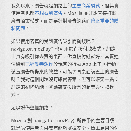
長久以來，廣告就是網路上的
主要商業模式
，但其實
使用者也都
不想看到廣告
。Mozilla 並非想直接打斷
廣告商業模式，而是要針對廣告網路而
修正重要的隱
私問題
。
如果使用者真的受到廣告吸引而掏錢呢？
navigator.mozPay() 也可用於直接付款模式。網路
上真有吸引你去買的東西，你直接付錢就好。其實這
個機制
已經妥善運作
於現有的行動 App 上了。行動
裝置廣告所帶來的效益，可能等同桌面裝置上的廣告
嗎？我對這個問題沒有確實答案，但可以確定一點：
網路的初階功能，就應該支援所有的商業與付款模
式。
足以遍佈整個網路？
Mozilla 對 navigator.mozPay() 所寄予的主要目標，
就是讓使用者與供應商能夠選擇安全、簡單易用的付