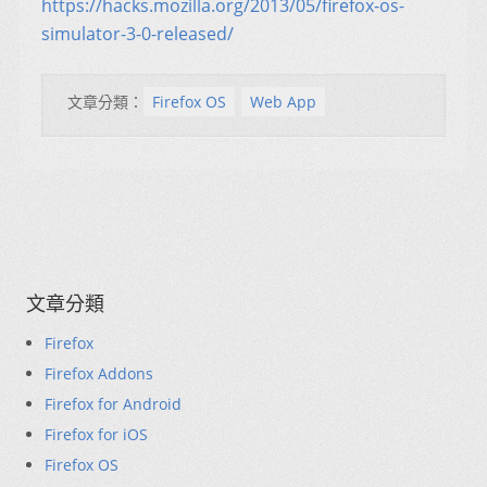
https://hacks.mozilla.org/2013/05/firefox-os-
simulator-3-0-released/
文章分類：
Firefox OS
Web App
文章分類
Firefox
Firefox Addons
Firefox for Android
Firefox for iOS
Firefox OS