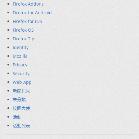
Firefox Addons
Firefox for Android
Firefox for iOS
Firefox OS
Firefox Tips
Identity
Mozilla
Privacy
Security
Web App
新聞訊息
未分類
校園大使
活動
活動列表