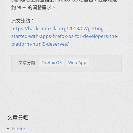
約 90% 的開發需求。
原文連結：
https://hacks.mozilla.org/2013/07/getting-
started-with-apps-firefox-os-for-developers-the-
platform-html5-deserves/
文章分類：
Firefox OS
Web App
文章分類
Firefox