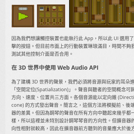
因為我們想讓觸控裝置也能執行此 App，所以此 UI 選用
擊的按鈕。但目前市面上的行動裝置琳琅滿目，時間不夠
測試其他控制介面是否合用。
在 3D 世界中使用 Web Audio API
為了建構 3D 世界的聲景，我們必須將音源與玩家的耳朵
「空間定位(Spatialization)」。聲音與聽者的空間概念
方向、速度、位置共三方面。各個音源能以定向錐 (Directio
cone) 的方式發出聲音。簡言之，這個方法將模擬前、後
器的差異。但因為鋼琴的聲音在所有方向中聽起來幾乎都
樣，所以這裡並未特別設計鋼琴琴音的方向性。但擴音器
向性相對就較高，因此在擴音器前方聽到的音量應大於後