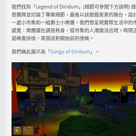
我們找到「Legend of Diridum」(細節可參閱下方說明) 
發團隊並討論了專案細節，最後以該遊戲背景的舞台，設
一處小市集和一組爵士小樂團。我們想呈現實際生活中的
感覺：樂團還在調音熱身，逛市集的人潮還沒出現。時間
是晚風徐徐，某個派對開始前的傍晚。
我們稱此展示為「
Songs of Diridum
」。