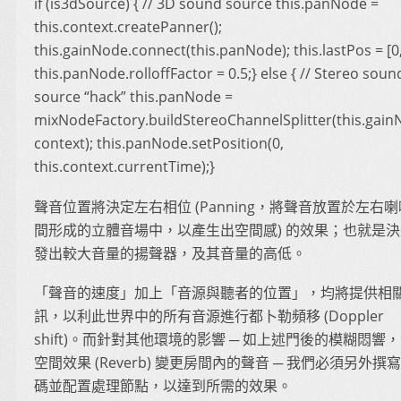
if (is3dSource) { // 3D sound source this.panNode =
this.context.createPanner();
this.gainNode.connect(this.panNode); this.lastPos = [0,
this.panNode.rolloffFactor = 0.5;} else { // Stereo soun
source “hack” this.panNode =
mixNodeFactory.buildStereoChannelSplitter(this.gain
context); this.panNode.setPosition(0,
this.context.currentTime);}
聲音位置將決定左右相位 (Panning，將聲音放置於左右
間形成的立體音場中，以產生出空間感) 的效果；也就是
發出較大音量的揚聲器，及其音量的高低。
「聲音的速度」加上「音源與聽者的位置」，均將提供相
訊，以利此世界中的所有音源進行都卜勒頻移 (Doppler
shift)。而針對其他環境的影響 ─ 如上述門後的模糊悶響
空間效果 (Reverb) 變更房間內的聲音 ─ 我們必須另外撰
碼並配置處理節點，以達到所需的效果。