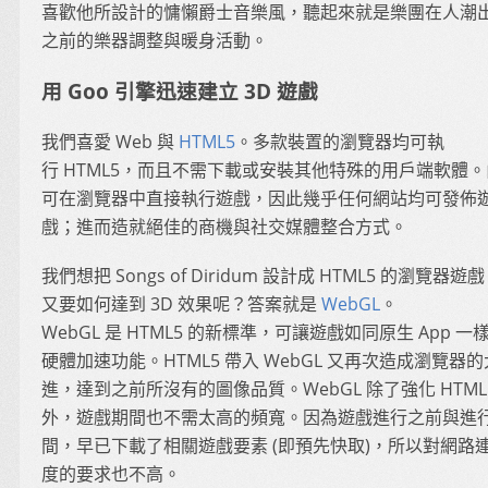
喜歡他所設計的慵懶爵士音樂風，聽起來就是樂團在人潮
之前的樂器調整與暖身活動。
用 Goo 引擎迅速建立 3D 遊戲
我們喜愛 Web 與
HTML5
。多款裝置的瀏覽器均可執
行 HTML5，而且不需下載或安裝其他特殊的用戶端軟體
可在瀏覽器中直接執行遊戲，因此幾乎任何網站均可發佈
戲；進而造就絕佳的商機與社交媒體整合方式。
我們想把 Songs of Diridum 設計成 HTML5 的瀏覽器遊
又要如何達到 3D 效果呢？答案就是
WebGL
。
WebGL 是 HTML5 的新標準，可讓遊戲如同原生 App 一
硬體加速功能。HTML5 帶入 WebGL 又再次造成瀏覽器
進，達到之前所沒有的圖像品質。WebGL 除了強化 HTML
外，遊戲期間也不需太高的頻寬。因為遊戲進行之前與進
間，早已下載了相關遊戲要素 (即預先快取)，所以對網路
度的要求也不高。