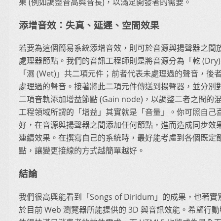
果 (例如調整音高與音長)，以滿足開發者的需要。
添增音效：失真、延遲、空間效果
若要為這個簡易系統添增音效，則可於音源與揚聲器之間
處理器節點。我們的音訊工程師則是將音源分為「乾 (Dry
「濕 (Wet)」共二項元件；前者代表未處理過的聲音，後
處理過的聲音。接著將此二項元件傳送到揚聲器，並分別
二項音軌添加增益節點 (Gain node)，以調整二者之間的
工程領域所謂的「增益」其實就是「音量」。你可照自己
好，在音源與揚聲器之間添加任何節點，進而造成同步效
連續效果。在撰寫自己的系統時，最好能考慮到各個既定
點，讓變更接線的方式越簡單越好。
結論
我們很高興能看到「Songs of Diridum」的成果，也著
於目前 Web 瀏覽器所能提供的 3D 與音訊效能。希望行