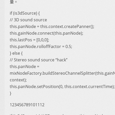
量。
if (is3dSource) {
// 3D sound source
this.panNode = this.context.createPanner();
this.gainNode.connect(this.panNode);
this.lastPos = [0,0,0];
this.panNode.rolloffFactor = 0.5;
} else {
// Stereo sound source “hack”
this.panNode =
mixNodeFactory.buildStereoChannelSplitter(this.gain
context);
this.panNode.setPosition(0, this.context.currentTime);
}
123456789101112