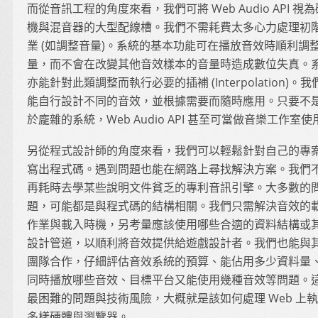
而從音訊工程的角度來看，我們可將 Web Audio API 視
機與混音器的大型配線槽。我們不需耗費太多心力處理初
業 (如調整音量)。系統的基本功能可在播放音效時順利調
量，而不會在改變其他音效樣本的音量時造成數位失真。
亦能針對此類調整而執行必要的插補 (Interpolation)。我
能自行設計不同的音效，並根據需要而隨時應用。只要不
於龐雜的系統，Web Audio API 甚至可當做音樂工作室使
另從程式設計師的角度來看，我們可以輕鬆針對自己的專
寫出程式碼。遇到問題也能在網路上尋找解決方案。我們
再耗時去學某些說明文件貧乏的專利音訊引擎。大多數的
題，可能都是與程式碼的結構相關。我們只需解決音效的
作業與載入時機，另考量應該使用哪些合適的資料結構或
設計管道，以順利將音效提供給遊戲設計者。我們也能與
團隊合作，仔細評估音效系統的預算、能佔用多少資料量
同時播放哪些音效、目標平台又能使用幾種音效等問題。
最困難的問題與技術風險，大概就是該如何處理 Web 上
多樣硬體與瀏覽器。