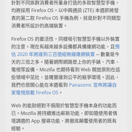
針對不同族群消費者所量身打造的多款智慧型手機，
均將採用 Firefox OS。以中興通訊 (ZTE) 本週即將發
表的第二款 Firefox OS 手機為例，就是針對不同類型
消費者所設計的高端裝置。
Firefox OS 的靈活性，同樣吸引智慧型手機以外裝置
的注意。現在有越來越多設備都具備連網功能，且
預
估 2020 年將達到三百億組無線連網裝置
─ 數量是今
天的三倍之多。隨著網際網路登上你的手錶、汽車、
電視等設備，Mozilla 也期待看到 Web 開放原則在這
些領域中茁壯，並確實達到公平的競爭環境。因此，
我們也很開心能在本週看到
Panasonic 宣佈將讓自
家電視搭載 Firefox OS
。
Web 的能耐絕對不侷限於智慧型手機本身的功能而
已。Mozilla 將持續推出嶄新功能，即如隨使用者情
境調適的 App 搜尋功能，將徹底顛覆使用者的既有
經驗。