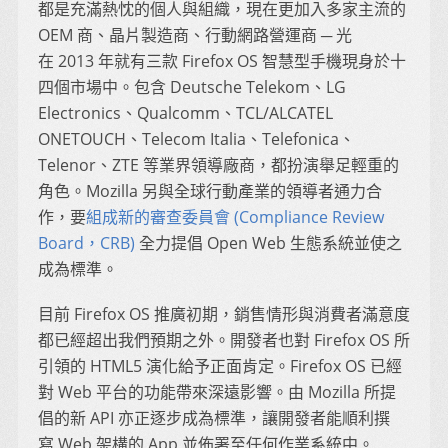
都是充滿熱忱的個人與組織，現在更加入多家主流的
OEM 商、晶片製造商、行動網路營運商 ─ 光
在 2013 年就有三款 Firefox OS 智慧型手機現身於十
四個市場中。包含 Deutsche Telekom、LG
Electronics、Qualcomm、TCL/ALCATEL
ONETOUCH、Telecom Italia、Telefonica、
Telenor、ZTE 等業界領導廠商，都扮演舉足輕重的
角色。Mozilla 另與全球行動產業的領導者通力合
作，要
組成新的審查委員會 (Compliance Review
Board，CRB)
全力提倡 Open Web 生態系統並使之
成為標準。
目前 Firefox OS 推廣初期，銷售情形與消費者滿意度
都已經超出我們預期之外。開發者也對 Firefox OS 所
引領的 HTML5 演化給予正面肯定。Firefox OS 已經
對 Web 平台的功能帶來深遠影響。由 Mozilla 所提
倡的新 API 亦正逐步成為標準，讓開發者能順利撰
寫 Web 架構的 App 並佈署至任何作業系統中。