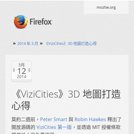
moztw.org
»
»
2014 年 3 月
《ViziCities》3D 地圖打造心得
3月
12
2014
《ViziCities》3D 地圖打造
心得
莫約二週前，
Peter Smart
與
Robin Hawkes
釋出了
開放源碼的
ViziCities 第一版
，並透過 MIT 授權條款