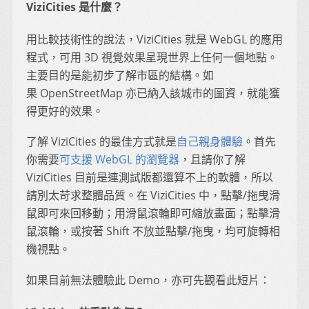
ViziCities 是什麼？
用比較技術性的說法，ViziCities 就是 WebGL 的應用
程式，可用 3D 視覺效果呈現世界上任何一個地點。
主要目的是能初步了解市區的結構。如
果 OpenStreetMap 亦已納入該城市的圖資，就能獲
得更好的效果。
了解 ViziCities 的最佳方式就是
自己親身體驗
。首先
你需要
可支援 WebGL 的瀏覽器
，且請你了解
ViziCities 目前是連測試版都還算不上的軟體，所以
請別太苛求整體品質。在 ViziCities 中，點擊/拖曳滑
鼠即可來回移動；用滑鼠滾輪即可縮放畫面；點擊滑
鼠滾輪，或按著 Shift 不放並點擊/拖曳，均可旋轉相
機視點。
如果目前無法體驗此 Demo，亦可先觀看此短片：