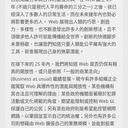
年 (不過只是現代人平均壽命的三分之一) 之後，就已
經深入了多數人的日常生活，而在未來幾年內也勢必
將影響更多的人。 Web 展現出人類的巧思、創造
力、多樣性，也不斷激發出許多人的創新想法，且不
須徵求他人許可就能傳播給全世界。創新的快速腳步
未曾稍歇，也讓我們知道只要人類能公平擁有強大的
工具，就會展現出己身的無窮潛能。
在接下來的 25 年內，我們將知道 Web 是否仍保有極
高的開放性，或只是依照「一般的商業走向」
(Business as usual) 繼續發展。現今有許多組織正企
圖駕馭 Web 具爆炸性的潛能與開放性，某些機構有
其合法且可理解的理由：某些政府機關是著眼於犯罪
活動或文化規範的角度，期望能限制或控制 Web 以
保護自己的公民；另有某些政府則是希望能控管網際
網路，以鞏固並宣示自己的統治權；另外也有許多公
司則想藉由 Web 擴張自己的業務規模，並能對股東