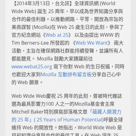
【2014年3月13日，台北訊】全球資訊網 (World
Wide Web) 誕生 25 周年，早以成為世界知識分享與
合作的最佳利器。以推動網路、平等、開放為宗旨的
美商謀智 (Mozilla)在 Web 25 歲生日的此刻，參與了
官方紀念網站《
Web at 25
》 以及由提出 WWW 的
Tim Berners-Lee 所發起的 《
Web We Want
》 兩大
活動，主旨在確保網路社群能持續發聲，並讓所有人
都能聽見。 Mozilla 鼓勵大家踴躍前往
www.webat25.org
寫下你對 Web 的生日祝福，同時
也歡迎大家到
Mozilla 互動拼布留言板
分享自己心中
的 Web 願景。
Web Wide Web慶祝 25 周年的此刻，曾被時代雜誌
選為最具影響力100 人之一的Mozilla基金會主席
Mitchell Baker特別撰寫部落格文章
「蘊藏人類潛力
的 25 年」( 25 Years of Human Potential)
呼籲全球
維持 Web 的開放性。她指出，World Wide Web 是
目前知識分享與合作的最佳工具。在 Web 誕生 25