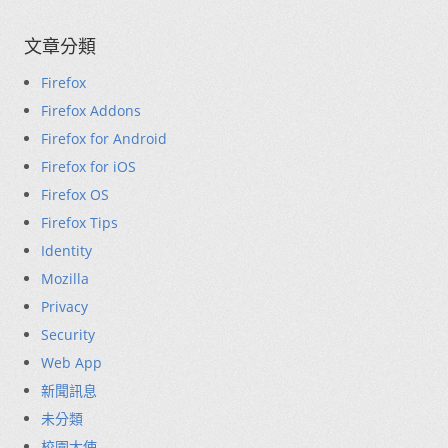
文章分類
Firefox
Firefox Addons
Firefox for Android
Firefox for iOS
Firefox OS
Firefox Tips
Identity
Mozilla
Privacy
Security
Web App
新聞訊息
未分類
校園大使