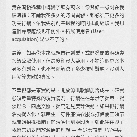
我在開發過程中轉變了既有觀念，像咒語一樣刻在我
腦海裡：不論我花多久的時間開發，都必須下更多的
功夫行銷。依我先前創業過程的時間規劃經驗。我想
這個專案應該也不例外。拓展使用者 (User
acquisition) 是少不了的。
最後，如果你本來就想自行創業，或開發開放源碼專
案給公眾使用，但最後卻沒人要用。不論這個專案本
身多有創意，也不管你解決了多少技術難題，沒別人
用就算失敗的專案。
不幸但卻是事實的是，開放源碼軟體能否成長，確實
必須考量特殊的現實情況：行銷往往牽涉了提案、暢
談理念、四處交關、提高能見度等活動。如果把行銷
活動擬人化，就產生「穿件廉價衣服或打條便宜領帶
就開始招搖撞騙」的污名化刻版印象。如此往往毀了
我們當初對開放源碼的理想 — 至少應該是「穿件廉