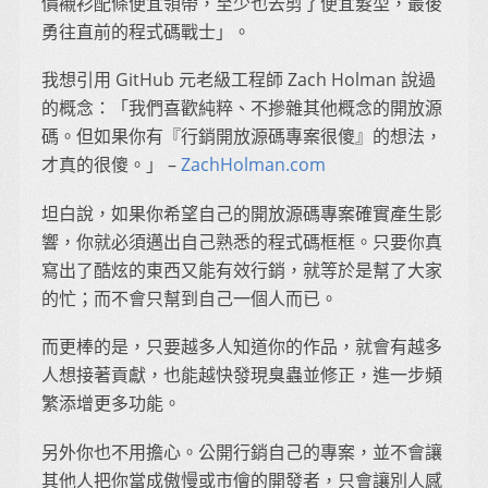
價襯衫配條便宜領帶，至少也去剪了便宜髮型，最後
勇往直前的程式碼戰士」。
我想引用 GitHub 元老級工程師 Zach Holman 說過
的概念：「我們喜歡純粹、不摻雜其他概念的開放源
碼。但如果你有『行銷開放源碼專案很傻』的想法，
才真的很傻。」 –
ZachHolman.com
坦白說，如果你希望自己的開放源碼專案確實產生影
響，你就必須邁出自己熟悉的程式碼框框。只要你真
寫出了酷炫的東西又能有效行銷，就等於是幫了大家
的忙；而不會只幫到自己一個人而已。
而更棒的是，只要越多人知道你的作品，就會有越多
人想接著貢獻，也能越快發現臭蟲並修正，進一步頻
繁添增更多功能。
另外你也不用擔心。公開行銷自己的專案，並不會讓
其他人把你當成傲慢或市儈的開發者，只會讓別人感