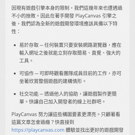
因現有遊戲引擎本身的限制，我們這幾年來也遭遇過
不小的挫敗。因此在著手開發 PlayCanvas 引擎之
後，我們認為全新的遊戲開發環境應該具備以下特
性：
易於存取 ─ 任何裝置只要安裝網路瀏覽器，應在
輸入網址之後就能立刻存取簡易、直覺、強大的
工具。
可協作 ─ 可即時觀看團隊成員目前的工作，亦可
坐著欣賞整個遊戲的建構情形。
社交功能 ─ 透過他人的協助，讓遊戲製作更簡
單。快讓自己加入開發者的線上社群吧。
PlayCanvas 努力讓這些構圖要素更漂亮。只顧著看
這篇文章怎會過癮？快直接到
https://playcanvas.com
體驗並找出更好的遊戲開發