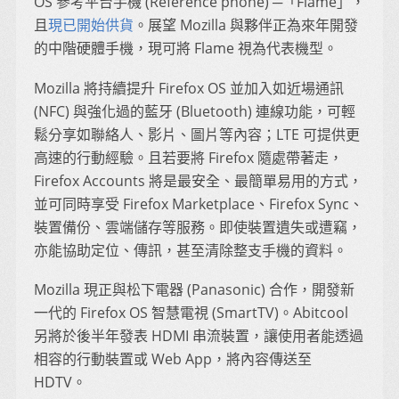
OS 參考平台手機 (Reference phone) ─「Flame」，
且
現已開始供貨
。展望 Mozilla 與夥伴正為來年開發
的中階硬體手機，現可將 Flame 視為代表機型。
Mozilla 將持續提升 Firefox OS 並加入如近場通訊
(NFC) 與強化過的藍牙 (Bluetooth) 連線功能，可輕
鬆分享如聯絡人、影片、圖片等內容；LTE 可提供更
高速的行動經驗。且若要將 Firefox 隨處帶著走，
Firefox Accounts 將是最安全、最簡單易用的方式，
並可同時享受 Firefox Marketplace、Firefox Sync、
裝置備份、雲端儲存等服務。即使裝置遺失或遭竊，
亦能協助定位、傳訊，甚至清除整支手機的資料。
Mozilla 現正與松下電器 (Panasonic) 合作，開發新
一代的 Firefox OS 智慧電視 (SmartTV)。Abitcool
另將於後半年發表 HDMI 串流裝置，讓使用者能透過
相容的行動裝置或 Web App，將內容傳送至
HDTV。