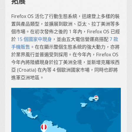
拓展
Firefox OS 活化了行動生態系統，迅速登上多樣的裝
置與產品類型，並擴展到歐洲、亞太、拉丁美洲等多
個市場。在初次發佈之後的 1 年內，Firefox OS 已經
於
15 個國家中現身
，並由五大電信營運商搭配
7 款
手機販售
。在在顯示整個生態系統的強大動力，亦將
於業界風行並普遍受到採用。在今年內，Firefox OS
今年內將陸續現身於拉丁美洲全境，並新增克羅埃西
亞 (Croatia) 在內等 4 個歐洲國家巿場，同時也即將
進軍亞洲地區。