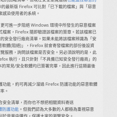
發佈的最新版 Firefox 可比對「已下載的檔案」與「惡意
案感染使用者的系統。
ox，更可進一步阻絕 Windows 環境中所發生的惡意檔案
案，Firefox 隨即驗證該檔案的簽章。若該檔案已
對已知的安全發行廠商清單。如果未能將該檔案辨識為「安
軟體(阻絕)」，Firefox 就會寄發檔案的部份後設資
le 的安全瀏覽服務，詢問該檔案是否安全。另必須說明的是，此
Firefox 執行，且只針對「不具備已知安全發行廠商」的
 版本的常見/安全軟體均已簽署完畢，因此進行這類最後
能，約可再減少溜過 Firefox 防護功能的惡意軟體
效率。
合安全清單，而你也不想把相關資料寄送
體防護功能
。但我們認為大多數的人都極為重視惡意
利於背景中運作，保護大家的瀏覽安全。