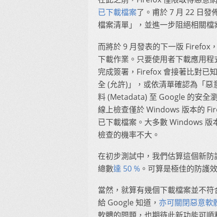
已下載檔案
了。甫於 7 月 22 日
檔案清單」，並進一步阻絕相關檔
而將於 9 月發表的下一版 Firef
下載作業。只要使用者下載應用程式檔
完成簽署，Firefox 會接著比
全 (允許)」，或依清單確認為「惡意
料 (Metadata) 至 Goog
線上檢查僅於 Windows 版本的 
已下載檔案。大多數 Windows
檢查的機率不大。
在初步測試中，我們估算這個新防護功
總數
達 50 %
。可算是極佳的防護
當然，就算有幾個下載檔案並不符
給 Google 知道，
亦可關閉惡意軟
軟體的問題，也期待此新功能可順