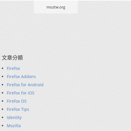
moztw.org
文章分類
Firefox
Firefox Addons
Firefox for Android
Firefox for iOS
Firefox OS
Firefox Tips
Identity
Mozilla