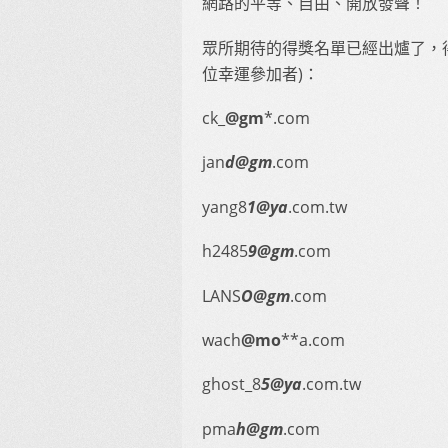
網路的平等、自由、開放發聲！
眾所期待的得獎名單已經出爐了，得獎者
位幸運參加者)：
ck_
@gm
*.com
jan
d@gm
.com
yang8
1@ya
.com.tw
h2485
9@gm
.com
LANS
O@gm
.com
wach
@mo
**a.com
ghost_8
5@ya
.com.tw
pma
h@gm
.com