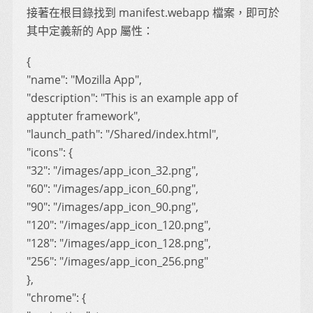
接著在根目錄找到 manifest.webapp 檔案，即可於
其中定義新的 App 屬性：
{
"name": "Mozilla App",
"description": "This is an example app of
apptuter framework",
"launch_path": "/Shared/index.html",
"icons": {
"32": "/images/app_icon_32.png",
"60": "/images/app_icon_60.png",
"90": "/images/app_icon_90.png",
"120": "/images/app_icon_120.png",
"128": "/images/app_icon_128.png",
"256": "/images/app_icon_256.png"
},
"chrome": {