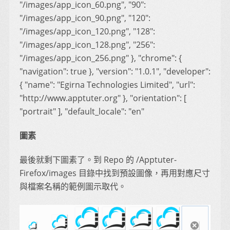
"/images/app_icon_60.png", "90":
"/images/app_icon_90.png", "120":
"/images/app_icon_120.png", "128":
"/images/app_icon_128.png", "256":
"/images/app_icon_256.png" }, "chrome": {
"navigation": true }, "version": "1.0.1", "developer":
{ "name": "Egirna Technologies Limited", "url":
"http://www.apptuter.org" }, "orientation": [
"portrait" ], "default_locale": "en"
圖素
最後就剩下圖素了。到 Repo 的 /Apptuter-
Firefox/images 目錄中找到預設圖像，再用對應尺寸
與檔案名稱的範例圖示取代。