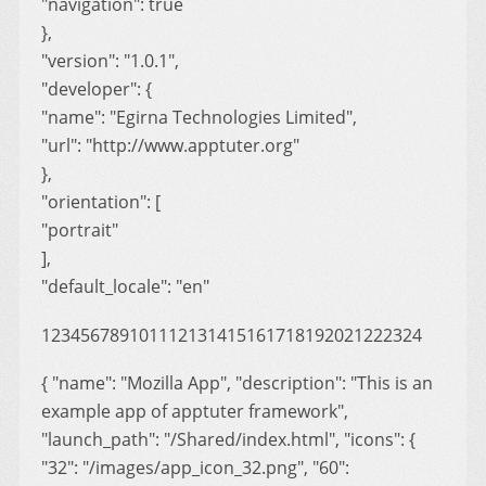
"navigation": true
},
"version": "1.0.1",
"developer": {
"name": "Egirna Technologies Limited",
"url": "http://www.apptuter.org"
},
"orientation": [
"portrait"
],
"default_locale": "en"
123456789101112131415161718192021222324
{ "name": "Mozilla App", "description": "This is an
example app of apptuter framework",
"launch_path": "/Shared/index.html", "icons": {
"32": "/images/app_icon_32.png", "60":