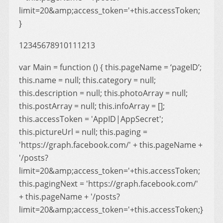
limit=20&amp;access_token='+this.accessToken;
}
12345678910111213
var Main = function () { this.pageName = ‘pageID’;
this.name = null; this.category = null;
this.description = null; this.photoArray = null;
this.postArray = null; this.infoArray = [];
this.accessToken = 'AppID|AppSecret';
this.pictureUrl = null; this.paging =
'https://graph.facebook.com/' + this.pageName +
'/posts?
limit=20&amp;access_token='+this.accessToken;
this.pagingNext = 'https://graph.facebook.com/'
+ this.pageName + '/posts?
limit=20&amp;access_token='+this.accessToken;}