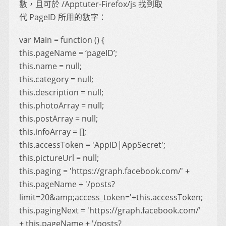
數，且可於 /Apptuter-Firefox/js 找到取
代 PageID 所用的數字：
var Main = function () {
this.pageName = ‘pageID’;
this.name = null;
this.category = null;
this.description = null;
this.photoArray = null;
this.postArray = null;
this.infoArray = [];
this.accessToken = 'AppID|AppSecret';
this.pictureUrl = null;
this.paging = 'https://graph.facebook.com/' +
this.pageName + '/posts?
limit=20&amp;access_token='+this.accessToken;
this.pagingNext = 'https://graph.facebook.com/'
+ this.pageName + '/posts?