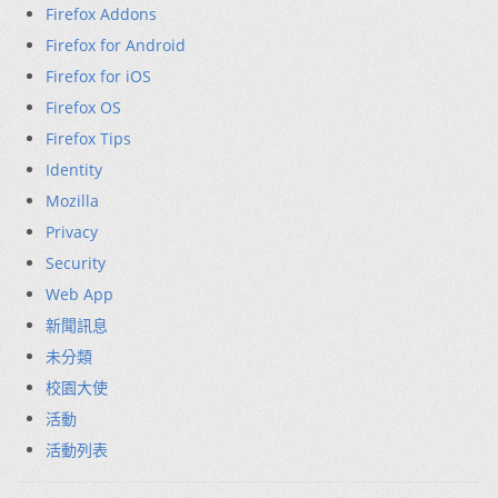
Firefox Addons
Firefox for Android
Firefox for iOS
Firefox OS
Firefox Tips
Identity
Mozilla
Privacy
Security
Web App
新聞訊息
未分類
校園大使
活動
活動列表