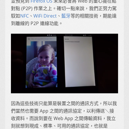
並預見到
Firefox OS
未來必會將 Web 的重心擺在點
對點 (P2P) 作業之上。確切一點來說，我們正努力駕
馭如
NFC
、
WiFi Direct
、
藍牙
等的相關技術，期能達
到離線的 P2P 連線功能。
因為這些技術只能算是裝置之間的通訊方式，所以我
們當然也需要 App 之間的通訊協定，以利傳送＼接
收資料。而說到要在 Web App 之間傳輸資料，我立
刻就想到現成、標準、可用的通訊協定，也就是