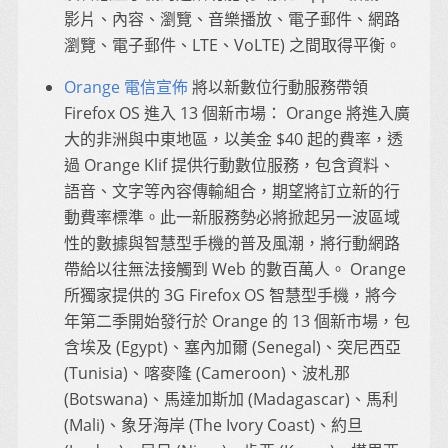
影片、內容、瀏覽、音樂播放、電子郵件、網路
瀏覽、電子郵件、LTE、VoLTE) 之間取得平衡。
Orange 電信宣佈
將以新數位行動服務帶領
Firefox OS 進入 13 個新市場： Orange 將進入廣
大的非洲與中東地區，以美金 $40 起的費率，透
過 Orange Klif 提供行動數位服務，包含資料、
語音、文字等內容傳輸組合，期望將訂立新的行
動費率標準。此一新服務勢必將掀起另一波區域
性的數據與智慧型手機的普及風潮，將行動網路
帶給以往無法接觸到 Web 的數百萬人。 Orange
所獨家提供的 3G Firefox OS 智慧型手機，將今
年第二季開始發行於 Orange 的 13 個新市場，包
含埃及 (Egypt)、塞內加爾 (Senegal)、突尼西亞
(Tunisia)、喀麥隆 (Cameroon)、波札那
(Botswana)、馬達加斯加 (Madagascar)、馬利
(Mali)、象牙海岸 (The Ivory Coast)、約旦