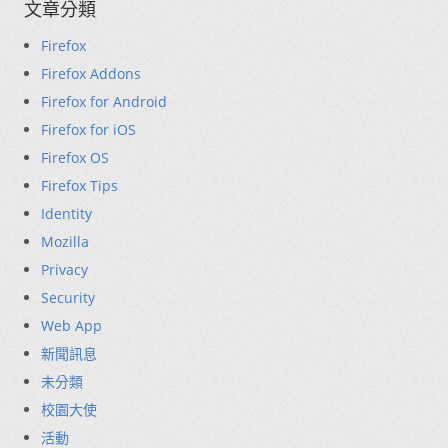
文章分類
Firefox
Firefox Addons
Firefox for Android
Firefox for iOS
Firefox OS
Firefox Tips
Identity
Mozilla
Privacy
Security
Web App
新聞訊息
未分類
校園大使
活動