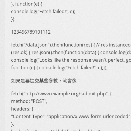
}, function(e) {
console.log("Fetch failed!", e);
});
123456789101112
fetch("/data.json").then(function(res) { // res instanceo
(res.ok) { res.json().then(function(data) { console.log(dat
console.log("Looks like the response wasn't perfect, got 
function(e) { console.log("Fetch failed!", e);});
如果是要提交某些參數，就會像：
fetch("http://www.example.org/submit.php", {
method: "POST",
headers: {
"Content-Type": "application/x-www-form-urlencoded"
},