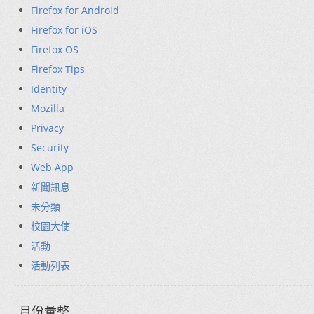
Firefox for Android
Firefox for iOS
Firefox OS
Firefox Tips
Identity
Mozilla
Privacy
Security
Web App
新聞訊息
未分類
校園大使
活動
活動列表
月份彙整