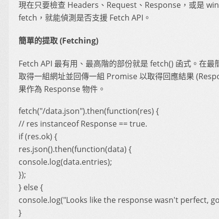
現在只要檢查 Headers、Request、Response，或是 wi
fetch，就能偵測是否支援 Fetch API。
簡單的提取 (Fetching)
Fetch API 最有用、最高階的部份就是 fetch() 函式
取得一組網址並回傳一組 Promise 以取得回應結果 (Res
果作為 Response 物件。
fetch("/data.json").then(function(res) {
// res instanceof Response == true.
if (res.ok) {
res.json().then(function(data) {
console.log(data.entries);
});
} else {
console.log("Looks like the response wasn't perfect, got
}