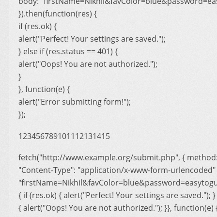
body: "firstName=Nikhil&favColor=blue&password=ea
}).then(function(res) {
if (res.ok) {
alert("Perfect! Your settings are saved.");
} else if (res.status == 401) {
alert("Oops! You are not authorized.");
}
}, function(e) {
alert("Error submitting form!");
});
123456789101112131415
fetch("http://www.example.org/submit.php", { method:
"Content-Type": "application/x-www-form-urlencoded" 
"firstName=Nikhil&favColor=blue&password=easytogue
{ if (res.ok) { alert("Perfect! Your settings are saved."); }
{ alert("Oops! You are not authorized."); }}, function(e)