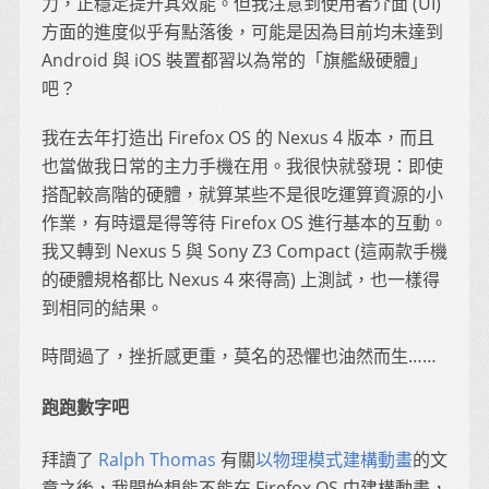
力，正穩定提升其效能。但我注意到使用者介面 (UI)
方面的進度似乎有點落後，可能是因為目前均未達到
Android 與 iOS 裝置都習以為常的「旗艦級硬體」
吧？
我在去年打造出 Firefox OS 的 Nexus 4 版本，而且
也當做我日常的主力手機在用。我很快就發現：即使
搭配較高階的硬體，就算某些不是很吃運算資源的小
作業，有時還是得等待 Firefox OS 進行基本的互動。
我又轉到 Nexus 5 與 Sony Z3 Compact (這兩款手機
的硬體規格都比 Nexus 4 來得高) 上測試，也一樣得
到相同的結果。
時間過了，挫折感更重，莫名的恐懼也油然而生……
跑跑數字吧
拜讀了
Ralph Thomas
有關
以物理模式建構動畫
的文
章之後，我開始想能不能在 Firefox OS 中建構動畫，