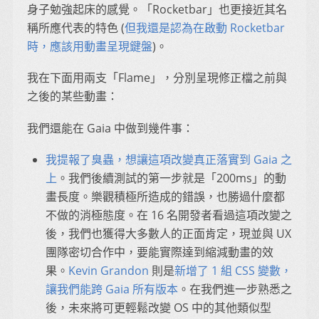
身子勉強起床的感覺。「Rocketbar」也更接近其名
稱所應代表的特色 (
但我還是認為在啟動 Rocketbar
時，應該用動畫呈現鍵盤
)。
我在下面用兩支「Flame」，分別呈現修正檔之前與
之後的某些動畫：
我們還能在 Gaia 中做到幾件事：
我提報了臭蟲，想讓這項改變真正落實到 Gaia 之
上
。我們後續測試的第一步就是「200ms」的動
畫長度。樂觀積極所造成的錯誤，也勝過什麼都
不做的消極態度。在 16 名開發者看過這項改變之
後，我們也獲得大多數人的正面肯定，現並與 UX
團隊密切合作中，要能實際達到縮減動畫的效
果。
Kevin Grandon
則是
新增了 1 組 CSS 變數，
讓我們能跨 Gaia 所有版本
。在我們進一步熟悉之
後，未來將可更輕鬆改變 OS 中的其他類似型