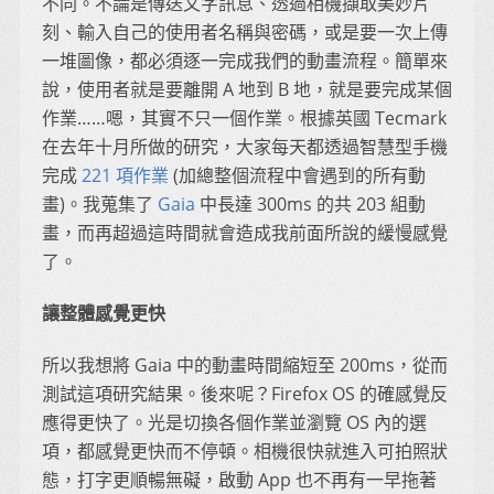
不同。不論是傳送文字訊息、透過相機擷取美妙片
刻、輸入自己的使用者名稱與密碼，或是要一次上傳
一堆圖像，都必須逐一完成我們的動畫流程。簡單來
說，使用者就是要離開 A 地到 B 地，就是要完成某個
作業……嗯，其實不只一個作業。根據英國 Tecmark
在去年十月所做的研究，大家每天都透過智慧型手機
完成
221 項作業
(加總整個流程中會遇到的所有動
畫)。我蒐集了
Gaia
中長達 300ms 的共 203 組動
畫，而再超過這時間就會造成我前面所說的緩慢感覺
了。
讓整體感覺更快
所以我想將 Gaia 中的動畫時間縮短至 200ms，從而
測試這項研究結果。後來呢？Firefox OS 的確感覺反
應得更快了。光是切換各個作業並瀏覽 OS 內的選
項，都感覺更快而不停頓。相機很快就進入可拍照狀
態，打字更順暢無礙，啟動 App 也不再有一早拖著