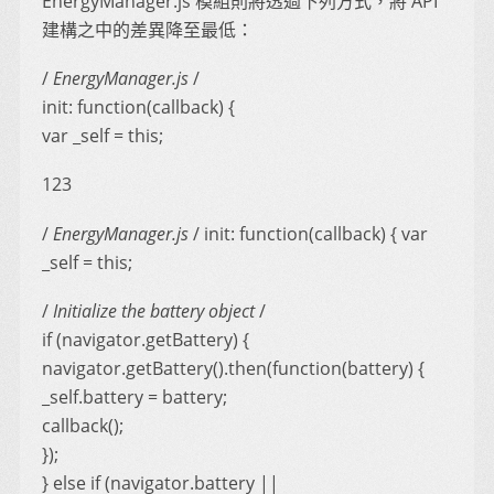
EnergyManager.js 模組則將透過下列方式，將 API
建構之中的差異降至最低：
/
EnergyManager.js
/
init: function(callback) {
var _self = this;
123
/
EnergyManager.js
/ init: function(callback) { var
_self = this;
/
Initialize the battery object
/
if (navigator.getBattery) {
navigator.getBattery().then(function(battery) {
_self.battery = battery;
callback();
});
} else if (navigator.battery ||