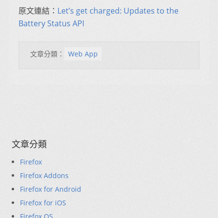
原文連結：
Let’s get charged: Updates to the
Battery Status API
文章分類：
Web App
文章分類
Firefox
Firefox Addons
Firefox for Android
Firefox for iOS
Firefox OS