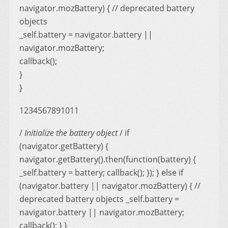
navigator.mozBattery) { // deprecated battery
objects
_self.battery = navigator.battery ||
navigator.mozBattery;
callback();
}
}
1234567891011
/
Initialize the battery object
/ if
(navigator.getBattery) {
navigator.getBattery().then(function(battery) {
_self.battery = battery; callback(); }); } else if
(navigator.battery || navigator.mozBattery) { //
deprecated battery objects _self.battery =
navigator.battery || navigator.mozBattery;
callback(); } }