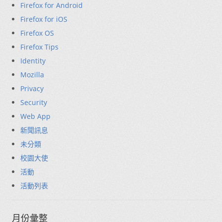
Firefox for Android
Firefox for iOS
Firefox OS
Firefox Tips
Identity
Mozilla
Privacy
Security
Web App
新聞訊息
未分類
校園大使
活動
活動列表
月份彙整