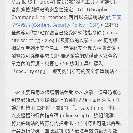
Mozilla 從 Firefox 41 開始的開發者工具，就讓使用
者能夠檢測網站的安全性設定。GCLI (Graphic
Command Line Interface) 可用以檢驗網站的
內容安
全性政策 (Content Security Policy，CSP)
。CSP 安
全規範可供網站保護自己免受跨網站指令碼 (Cross-
site scripting，XSS) 以及類似的攻擊。CSP 更可讓
網站作者列出安全名單，確保能安全載入相關資源。
瀏覽器可強制要求 CSP 標頭並讓網站僅載入安全名
單之內的資源。只要在 CSP 檢測工具中鍵入
「security csp」，即可列出所有的安全名單網站。
CSP 主要是用以保護網站免受 XSS 攻擊，但是防護機
制又必須允許支援網站上的舊程式碼。舉例來說，在
讓網站轉用 CSP 時，關鍵字「unsafe-inline」本用
以支援舊的行內指令碼 (Inline script)。這組關鍵字
將允許網站的所有行內指令碼，但同時也可能允許執
行惡意指令碼，如此就讓 CSP 無法有效防範大多數