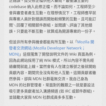
正錯誤、提交修正檔供他人審閱，最後讓主要的
codebase 納入此修正檔。而不論如何，工程師至少
會與審查者產生互動。在理想情況下，工程師應早就
與專案人員針對錯誤而開始較頻繁的互動，且可能訂
閱＼回覆了相關郵件群組，並閱讀＼評論了其他錯
誤。只要能不斷互動，就算成為開源專案的一份子。
但並非所有參與機會都能有所互動。以「
Mozilla 開
發者交流網站 (Mozilla Developer Network；
MDN)
」這個蒐集了開發說明文件的 Wiki 頁面為例，
因為此網站採用了純 Wiki 模式，所以內容不需先經
過審閱就能上線。當然會有人在建立帳號之後就開始
貢獻內容，期間完全沒有和他人互動。這類貢獻者雖
然參與，卻與 MDN 社群毫無交流。我自己身為
MDN 的社群管理者，常面對的難題之一就是要設法
吸引更多貢獻者加入溝通頻道 (如 IRC 或郵件群組)，
並鼓勵大家與 MDN 社群成員多多互動。