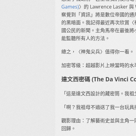
Games)
〉的 Lawrence Lasker
察覺到「資訊」將是數位帝國的通
的黑暗面。我記得最近再次欣賞〈神鬼
國公民的新聞。主角馬帝在最後將小
能監聽所有人的方法。
總之，〈神鬼尖兵〉值得你一看。
加密等級：超越影片上映當時的水
達文西密碼 (The Da Vinci C
「這是達文西設計的藏密筒。我祖
「啊？我祖母不過送了我一台玩具
觀影理由：了解藝術史並與主角一同解
回歸。