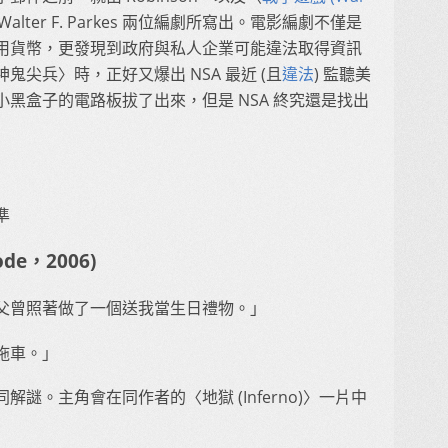
 與 Walter F. Parkes 兩位編劇所寫出。電影編劇不僅是
用貨幣，更發現到政府與私人企業可能違法取得資訊
尖兵〉時，正好又爆出 NSA 最近 (且
違法
) 監聽美
黑盒子的電路板拔了出來，但是 NSA 終究還是找出
準
ode，2006)
父曾照著做了一個送我當生日禮物。」
拖車。」
謎。主角會在同作者的〈地獄 (Inferno)〉一片中