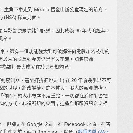
處，主角下車走到 Mozilla 舊金山辦公室現址的前方，
(NSA) 探員見面。
有影響觀眾情緒的配樂，因此成為 90 年代的經典，
風格。
安專家，還有一個功能強大到可破解任何電腦加密技術的
但該片的概念到今天仍是歷久不衰。知名媒體
認為該片最大成就在於其真知灼見：
動感測器，甚至打折褲也是！) 在 20 年前幾乎是不可
線的世界，將改變權力的本質與一般人的薪資結構。
 講的：「你的拳頭大小根本不是重點，一切都在於你能否控
作的方式、心裡所想的東西；這些全都跟資訊息息相
但卻是在 Google 之前、在 Facebook 之前、在智
件之前，就由 Robinson，以及〈
戰爭遊戲 (War