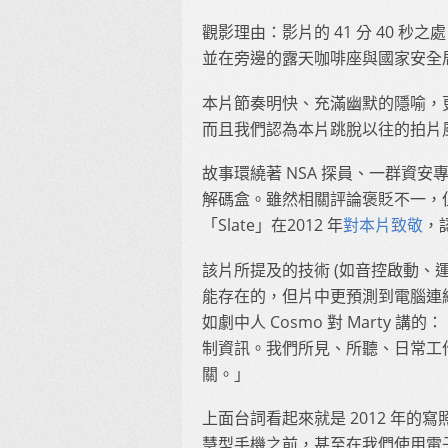
觀影理由：影片的 41 分 40 秒之
並在旁邊的露天咖啡座與國家安全局 
本片節奏明快、充滿幽默的隱喻，更
而且我們認為本片跳脫以往的拍片
故事環繞著 NSA 探員、一群資
解碼盒。雖然相關評論褒貶不一，
「Slate」在2012 年
對本片致敬
，
該片所提及的技術 (如音控啟動、運
能存在的，但片中更預測到電腦連
如劇中人 Cosmo 對 Marty
制資訊。我們所見、所聽、日常工
關。」
上面台詞看起來就是 2012 年的寫照，
慧型手機之前，甚至在我們使用電子郵