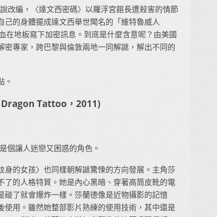
的暢銷小說改編，〈達文西密碼〉以羅浮宮館長遭殺害的情節
自己的身體擺成達文西舉世聞名的「維特魯威人
沾了自己的血在地板寫下加密訊息。到底是什麼含意呢？由美國
解密專家，跨巴黎與倫敦兩地一同解謎，解出不同的
點。
Dragon Tattoo，2011)
r) 是個讓人迷戀又困惑的角色。
紋身的女孩〉也同樣朝解謎驚悚的方向發展。主角莎
不了的人格特質。她是內心黑暗、穿著高筒皮靴的電
是碰了就會爆炸一樣。莎蘭德像是近物攝影的記憶
後使用。雖然她整部影片熟練的使用技術，其中還是