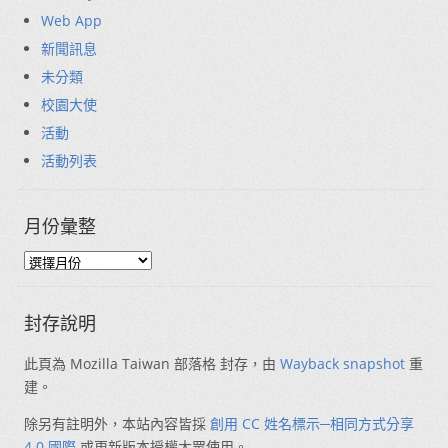
Web App
新聞訊息
未分類
校園大使
活動
活動列表
月份彙整
封存說明
此頁為 Mozilla Taiwan 部落格 封存，由
Wayback snapshot
重
建。
除另有註明外，本站內容皆採
創用 CC 姓名標示─相同方式分享
4.0 國際
或更新版本授權大眾使用。