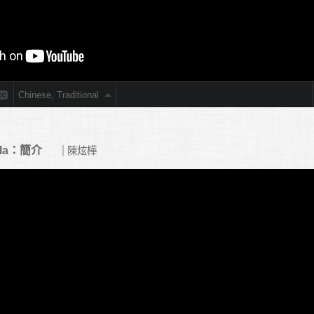
lla：簡介
陳炫樺