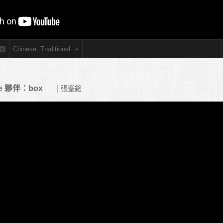
ace 夥伴：box
張峯銘