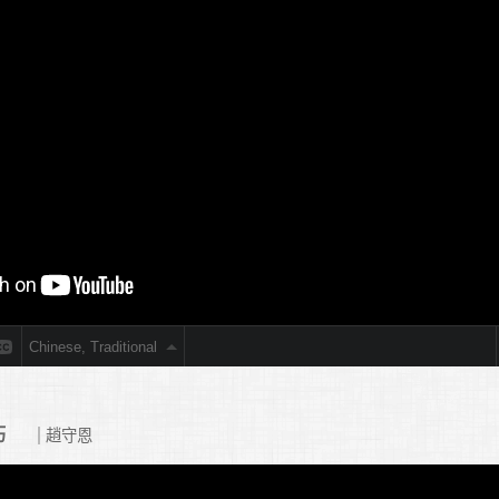
巧
趙守恩